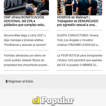
ONP ofrece BONIFICACIÓN
HORROR en Walmart |
ADICIONAL del 25% a
Trabajador es DENUNCIADO
jubilados que cumplan este
por agresión sexual a una
REQUISITO: revisa si accedes
cliente y su respuesta
aquí
INDIGNÓ A TODOS
Simone Biles llega a Lima 2027 y
ALERTA CONDUCTORES | Nueva
deja mensaje a jóvenes atletas:
York, Los Ángeles y Houston
“Diviértanse y abracen el camino”
ordenan PROHIBIR LICENCIAS a
quienes no presenten ESTE
DOCUMENTO
Familias afectadas por sismo en
La PEOR NOTICIA para inmigrantes
Junín podrán obtener títulos de
| Nueva York permitirá que agentes
propiedad tras importante acuerdo
del ICE si puedan CUBRIRSE EL
de Cofopri
ROSTRO
Regresar al inicio