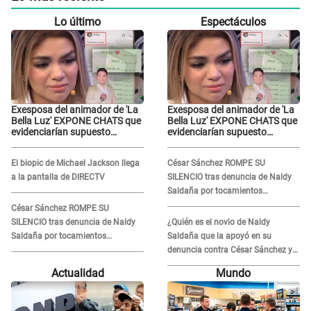
Lo último
Espectáculos
Exesposa del animador de 'La
Exesposa del animador de 'La
Bella Luz' EXPONE CHATS que
Bella Luz' EXPONE CHATS que
evidenciarían supuesto
evidenciarían supuesto
romance clandestino con
romance clandestino con
Naldy Saldaña, pese a tener
Naldy Saldaña, pese a tener
El biopic de Michael Jackson llega
César Sánchez ROMPE SU
pareja
pareja
a la pantalla de DIRECTV
SILENCIO tras denuncia de Naldy
Saldaña por tocamientos
indebidos: "Pido respetar la
César Sánchez ROMPE SU
presunción de inocencia"
SILENCIO tras denuncia de Naldy
¿Quién es el novio de Naldy
Saldaña por tocamientos
Saldaña que la apoyó en su
indebidos: "Pido respetar la
denuncia contra César Sánchez y
presunción de inocencia"
confrontó al dueño de 'La Bella
Actualidad
Mundo
Luz'?