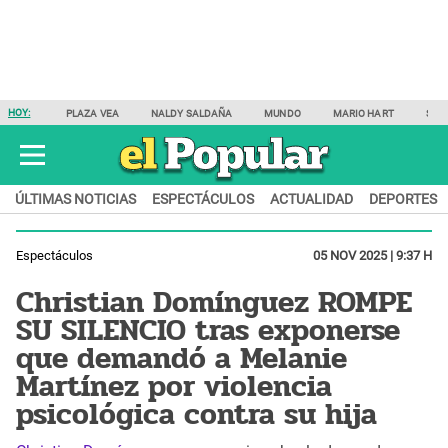
HOY:
PLAZA VEA
NALDY SALDAÑA
MUNDO
MARIO HART
SAM
ÚLTIMAS NOTICIAS
ESPECTÁCULOS
ACTUALIDAD
DEPORTES
Espectáculos
05 NOV 2025 | 9:37 H
Christian Domínguez ROMPE
SU SILENCIO tras exponerse
que demandó a Melanie
Martínez por violencia
psicológica contra su hija