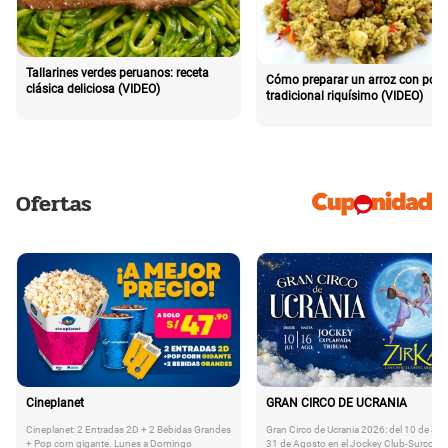
Tallarines verdes peruanos: receta
Cómo preparar un arroz con poll
clásica deliciosa (VIDEO)
tradicional riquísimo (VIDEO)
Ofertas
Cineplanet
GRAN CIRCO DE UCRANIA
Cineplanet: 2 Entradas 2D + 2 Bebidas Grandes
Gran Circo de Ucrania 2026: del 10 de Juli
+ Pop corn gigante. Lunes a Domingo
31 de Agosto en el Jockey Club-Surco