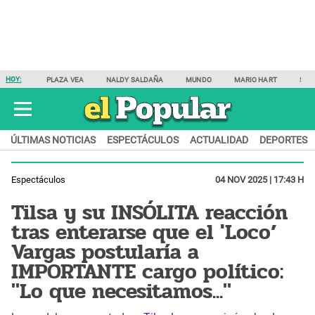
HOY:
PLAZA VEA
NALDY SALDAÑA
MUNDO
MARIO HART
SAM
ÚLTIMAS NOTICIAS
ESPECTÁCULOS
ACTUALIDAD
DEPORTES
Espectáculos
04 NOV 2025 | 17:43 H
Tilsa y su INSÓLITA reacción
tras enterarse que el 'Loco’
Vargas postularía a
IMPORTANTE cargo político:
"Lo que necesitamos..."