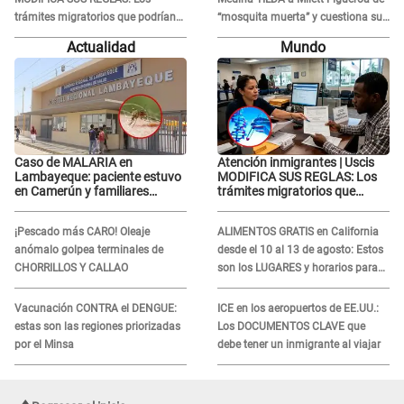
trámites migratorios que podrían
“mosquita muerta” y cuestiona su
necesitar tu prueba de ADN
RECONCILIACIÓN con Marcelo
Actualidad
Mundo
Tinelli en TV argentina
Caso de MALARIA en
Atención inmigrantes | Uscis
Lambayeque: paciente estuvo
MODIFICA SUS REGLAS: Los
en Camerún y familiares
trámites migratorios que
denuncian demora en
podrían necesitar tu prueba de
tratamiento
ADN
¡Pescado más CARO! Oleaje
ALIMENTOS GRATIS en California
anómalo golpea terminales de
desde el 10 al 13 de agosto: Estos
CHORRILLOS Y CALLAO
son los LUGARES y horarios para
recibir la ayuda
Vacunación CONTRA el DENGUE:
ICE en los aeropuertos de EE.UU.:
estas son las regiones priorizadas
Los DOCUMENTOS CLAVE que
por el Minsa
debe tener un inmigrante al viajar