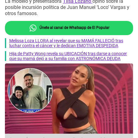
La modelo y presentadora
Tilsa Lozano
opinó sobre la
posible incursión política de Juan Manuel ‘Loco’ Vargas y
otros famosos.
Únete al canal de Whatsapp de El Popular
Melissa Loza LLORA al revelar que su MAMÁ FALLECIÓ tras
luchar contra el cáncer y le dedican EMOTIVA DESPEDIDA
Hija de Patty Wong revela su UBICACIÓN tras darse a conocer
que su mamá dejó a su familia con ASTRONÓMICA DEUDA