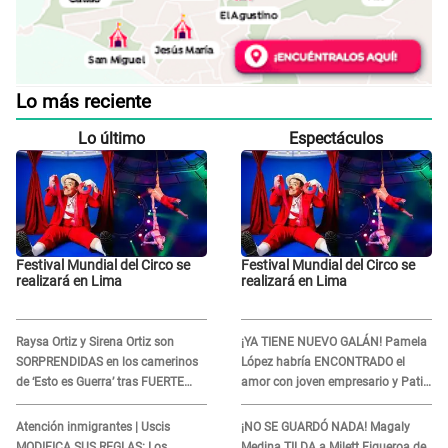
Lo más reciente
Lo último
Espectáculos
Festival Mundial del Circo se
Festival Mundial del Circo se
realizará en Lima
realizará en Lima
Raysa Ortiz y Sirena Ortiz son
¡YA TIENE NUEVO GALÁN! Pamela
SORPRENDIDAS en los camerinos
López habría ENCONTRADO el
de ‘Esto es Guerra’ tras FUERTE
amor con joven empresario y Pati
ENFRENTAMIENTO con Gabriel
Lorena la ECHA en VIVO
Moisés: “Gracias”
Atención inmigrantes | Uscis
¡NO SE GUARDÓ NADA! Magaly
MODIFICA SUS REGLAS: Los
Medina TILDA a Milett Figueroa de