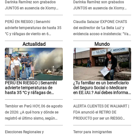
Darinka Ramírez son grabados
Darinka Ramírez son grabados
JUNTOS en ausencia de Xiomy
JUNTOS en ausencia de Xiomy
Kanashiro: "Siempre va
Kanashiro: "Siempre va
acompañada..."
acompañada..."
PERÚ EN RIESGO | Senamhi
Claudia Salazar EXPONE CHATS
advierte temperaturas de hasta 35
del exdirector de 'La Bella Luz' y
°C y ráfagas de viento en 6
evidencia acoso e insistencia: "Vas
regiones del país
a estar conmigo, no pasa nada"
Actualidad
Mundo
PERÚ EN RIESGO | Senamhi
¿Tu familiar es un beneficiario
advierte temperaturas de
del Seguro Social o Medicare
hasta 35 °C y ráfagas de
en EE.UU.? Así debes informar
viento en 6 regiones del país
sobre su muerte para EVITAR
COBROS
Temblor en Perú HOY, 06 de agosto
ALERTA CLIENTES DE WALMART |
de 2026: ¿A qué hora y dónde se
FDA anunció el RETIRO DE
registró el último sismo, según
PRODUCTO por ser un RIESGO
IGP?
MORTAL para consumidores: ¿Cuál
es?
Elecciones Regionales y
Terror para inmigrantes