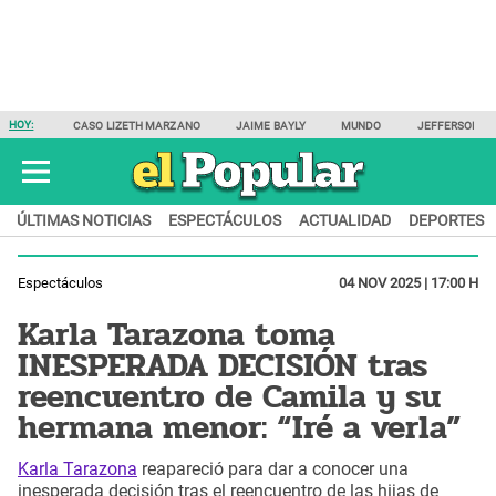
HOY:
CASO LIZETH MARZANO
JAIME BAYLY
MUNDO
JEFFERSON F
ÚLTIMAS NOTICIAS
ESPECTÁCULOS
ACTUALIDAD
DEPORTES
Espectáculos
04 NOV 2025 | 17:00 H
Karla Tarazona toma
INESPERADA DECISIÓN tras
reencuentro de Camila y su
hermana menor: “Iré a verla”
Karla Tarazona
reapareció para dar a conocer una
inesperada decisión tras el reencuentro de las hijas de