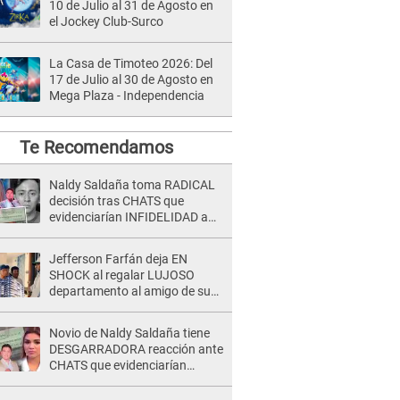
10 de Julio al 31 de Agosto en
el Jockey Club-Surco
La Casa de Timoteo 2026: Del
17 de Julio al 30 de Agosto en
Mega Plaza - Independencia
Te Recomendamos
Naldy Saldaña toma RADICAL
decisión tras CHATS que
evidenciarían INFIDELIDAD a
su novio con animador de 'La
Bella Luz': "Un día..."
Jefferson Farfán deja EN
SHOCK al regalar LUJOSO
departamento al amigo de su
hijo y lo HUNDEN en redes: "A
su hija se lo negó"
Novio de Naldy Saldaña tiene
DESGARRADORA reacción ante
CHATS que evidenciarían
INFIDELIDAD con animador de
'La Bella Luz': "Se puso..."