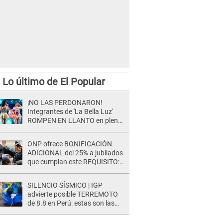
Lo último de El Popular
¡NO LAS PERDONARON!
Integrantes de 'La Bella Luz'
ROMPEN EN LLANTO en pleno
concierto y reciben FUERTES
CRÍTICAS: “La víctima ...”
ONP ofrece BONIFICACIÓN
ADICIONAL del 25% a jubilados
que cumplan este REQUISITO:
revisa si accedes aquí
SILENCIO SÍSMICO | IGP
advierte posible TERREMOTO
de 8.8 en Perú: estas son las
zonas más expuestas