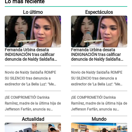
Lo más reciente
Lo último
Espectáculos
Fernanda Urbina desata
Fernanda Urbina desata
INDIGNACIÓN tras calificar
INDIGNACIÓN tras calificar
denuncia de Naldy Saldaña
denuncia de Naldy Saldaña
como 'acto bochornoso': "No
como 'acto bochornoso': "No
es justo atacar a otra mujer"
es justo atacar a otra mujer"
Novio de Naldy Saldaña ROMPE
Novio de Naldy Saldaña ROMPE
SU SILENCIO tras denuncia a
SU SILENCIO tras denuncia a
exdirector de 'La Bella Luz': "Me
exdirector de 'La Bella Luz': "Me
basta con que ella esté bien"
basta con que ella esté bien"
¡SE COMPROMETIÓ! Darinka
¡SE COMPROMETIÓ! Darinka
Ramírez, madre de la última hija de
Ramírez, madre de la última hija de
Jefferson Farfán, anuncia su
Jefferson Farfán, anuncia su
compromiso: "Sí, para siempre"
compromiso: "Sí, para siempre"
Actualidad
Mundo