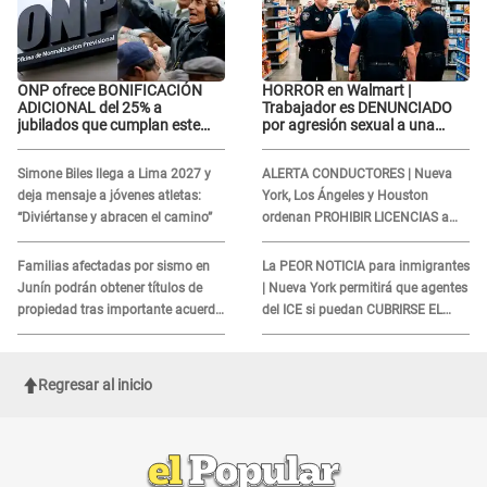
ONP ofrece BONIFICACIÓN
HORROR en Walmart |
ADICIONAL del 25% a
Trabajador es DENUNCIADO
jubilados que cumplan este
por agresión sexual a una
REQUISITO: revisa si accedes
cliente y su respuesta
aquí
INDIGNÓ A TODOS
Simone Biles llega a Lima 2027 y
ALERTA CONDUCTORES | Nueva
deja mensaje a jóvenes atletas:
York, Los Ángeles y Houston
“Diviértanse y abracen el camino”
ordenan PROHIBIR LICENCIAS a
quienes no presenten ESTE
DOCUMENTO
Familias afectadas por sismo en
La PEOR NOTICIA para inmigrantes
Junín podrán obtener títulos de
| Nueva York permitirá que agentes
propiedad tras importante acuerdo
del ICE si puedan CUBRIRSE EL
de Cofopri
ROSTRO
Regresar al inicio