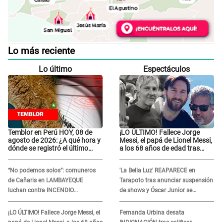
Lo más reciente
Lo último
Espectáculos
Temblor en Perú HOY, 08 de
¡LO ÚLTIMO! Fallece Jorge
agosto de 2026: ¿A qué hora y
Messi, el papá de Lionel Messi,
dónde se registró el último
a los 68 años de edad tras
sismo, según IGP?
atravesar larga enfermedad
“No podemos solos”: comuneros
'La Bella Luz' REAPARECE en
de Cañaris en LAMBAYEQUE
Tarapoto tras anunciar suspensión
luchan contra INCENDIO
de shows y Óscar Junior se
FORESTAL que sigue avanzando
JUSTIFICA: "Por un error no vamos
a pagar todos"
¡LO ÚLTIMO! Fallece Jorge Messi, el
Fernanda Urbina desata