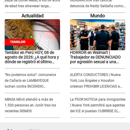
papá de Lionel Messi, a los 68 años
INDIGNACIÓN tras calificar
de edad tras atravesar larga
denuncia de Naldy Saldaña como
enfermedad
'acto bochornoso': "No es justo
Actualidad
Mundo
atacar a otra mujer"
Temblor en Perú HOY, 08 de
HORROR en Walmart |
agosto de 2026: ¿A qué hora y
Trabajador es DENUNCIADO
dónde se registró el último
por agresión sexual a una
sismo, según IGP?
cliente y su respuesta
INDIGNÓ A TODOS
“No podemos solos”: comuneros
ALERTA CONDUCTORES | Nueva
de Cañaris en LAMBAYEQUE
York, Los Ángeles y Houston
luchan contra INCENDIO
ordenan PROHIBIR LICENCIAS a
FORESTAL que sigue avanzando
quienes no presenten ESTE
DOCUMENTO
MINSA Móvil atendió a más de
La PEOR NOTICIA para inmigrantes
1.500 personas en Junín tras los
| Nueva York permitirá que agentes
recientes SISMOS
del ICE si puedan CUBRIRSE EL
ROSTRO