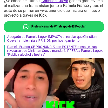
¿Se cansó del fútbol?
Christian Cueva
generó gran revuelo
al realizar una transmisión junto a
Pamela Franco
y tras el
éxito de su primer en vivo, anunció que iniciará un nuevo
proyecto a través de
Kick
.
Únete al canal de Whatsapp de El Popular
Abogado de Pamela López IMPACTA al revelar que Christian
Cueva también iría a PRISIÓN por hostigamiento
Pamela Franco 'SE PRONUNCIA' con POTENTE mensaje tras
revelarse que Christian Cueva mandaría PRESA a Pamela López:
"Publica alcohol y fiestas"