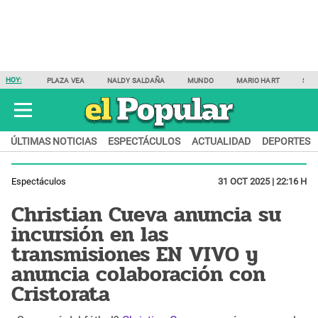
HOY:
PLAZA VEA
NALDY SALDAÑA
MUNDO
MARIO HART
SAM
ÚLTIMAS NOTICIAS
ESPECTÁCULOS
ACTUALIDAD
DEPORTES
Espectáculos
31 OCT 2025 | 22:16 H
Christian Cueva anuncia su
incursión en las
transmisiones EN VIVO y
anuncia colaboración con
Cristorata