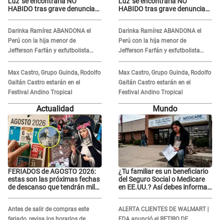
Luz' se encontraría NO
Luz' se encontraría NO
HABIDO tras grave denuncia
HABIDO tras grave denuncia
de Naldy Saldaña: ¿Dónde está
de Naldy Saldaña: ¿Dónde está
César Sánchez?
César Sánchez?
Darinka Ramírez ABANDONA el
Darinka Ramírez ABANDONA el
Perú con la hija menor de
Perú con la hija menor de
Jefferson Farfán y exfutbolista
Jefferson Farfán y exfutbolista
REACCIONA: "A ti que..."
REACCIONA: "A ti que..."
Max Castro, Grupo Guinda, Rodolfo
Max Castro, Grupo Guinda, Rodolfo
Gaitán Castro estarán en el
Gaitán Castro estarán en el
Festival Andino Tropical
Festival Andino Tropical
Actualidad
Mundo
FERIADOS de AGOSTO 2026:
¿Tu familiar es un beneficiario
estas son las próximas fechas
del Seguro Social o Medicare
de descanso que tendrán miles
en EE.UU.? Así debes informar
de peruanos
sobre su muerte para EVITAR
COBROS
Antes de salir de compras este
ALERTA CLIENTES DE WALMART |
feriado, revisa los horarios de
FDA anunció el RETIRO DE