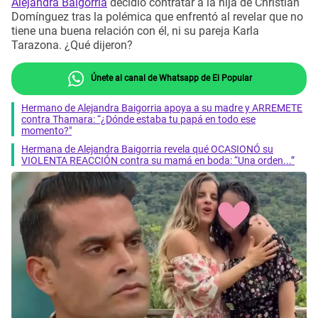
Alejandra Baigorria
decidió contratar a la hija de Christian
Domínguez tras la polémica que enfrentó al revelar que no
tiene una buena relación con él, ni su pareja Karla
Tarazona. ¿Qué dijeron?
Únete al canal de Whatsapp de El Popular
Hermano de Alejandra Baigorria apoya a su madre y ARREMETE
contra Thamara: “¿Dónde estaba tu papá en todo ese
momento?"
Hermana de Alejandra Baigorria revela qué OCASIONÓ su
VIOLENTA REACCIÓN contra su mamá en boda: “Una orden...”