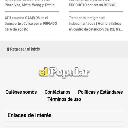
Plaza Vea, Metro, Wong y Tottus
PRODUCTO por ser un RIESGO
MORTAL para consumidores: ¿Cuál
es?
ATU anuncia CAMBIOS en el
Terror para inmigrantes
transporte público por el FERIADO
indocumentados | Hombre fallece
del 6 de agosto
en centro de detención del ICE tras
sufrir una "emergencia médica"
Regresar al inicio
Quiénes somos
Contáctanos
Políticas y Estándares
Términos de uso
Enlaces de interés