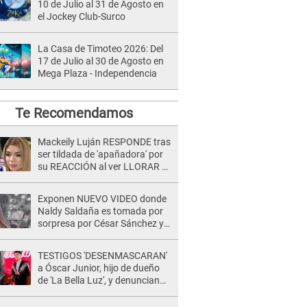
10 de Julio al 31 de Agosto en
el Jockey Club-Surco
La Casa de Timoteo 2026: Del
17 de Julio al 30 de Agosto en
Mega Plaza - Independencia
Te Recomendamos
Mackeily Luján RESPONDE tras
ser tildada de 'apañadora' por
su REACCIÓN al ver LLORAR a
Naldy Saldaña tras acoso: "No
sabía la magnitud"
Exponen NUEVO VIDEO donde
Naldy Saldaña es tomada por
sorpresa por César Sánchez y
ella evidencia su REACCIÓN: Le
agarró la mano
TESTIGOS 'DESENMASCARAN'
a Óscar Junior, hijo de dueño
de 'La Bella Luz', y denuncian
maltratos en la orquesta: "Los
humilla..."