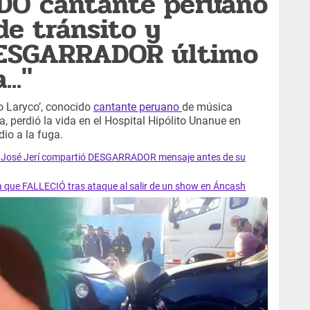
IDO cantante peruano
de tránsito y
DESGARRADOR último
.."
o Laryco’, conocido
cantante peruano
de música
a, perdió la vida en el Hospital Hipólito Unanue en
dio a la fuga.
ra José Jerí compartió DESGARRADOR mensaje antes de su
ia que FALLECIÓ tras ataque al salir de un show en Áncash