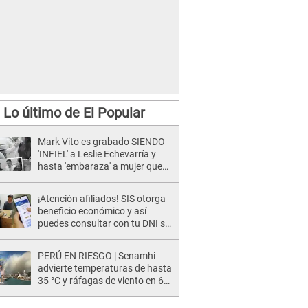
Lo último de El Popular
Mark Vito es grabado SIENDO
'INFIEL' a Leslie Echevarría y
hasta 'embaraza' a mujer que
sería su AMANTE: "¡Eres un
desgraciado! "
¡Atención afiliados! SIS otorga
beneficio económico y así
puedes consultar con tu DNI si
te corresponde
PERÚ EN RIESGO | Senamhi
advierte temperaturas de hasta
35 °C y ráfagas de viento en 6
regiones del país