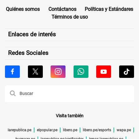
Quiénes somos
Contáctanos
Políticas y Estándares
Términos de uso
Enlaces de interés
Redes Sociales
Visita también
larepublica.pe
elpopular.pe
libero.pe
libero.pe/esports
wapa.pe
buenazo.pe
larepublica.pe/verificador
lrmas.larepublica.pe