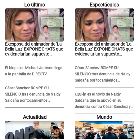
Lo último
Espectáculos
Exesposa del animador de 'La
Exesposa del animador de 'La
Bella Luz' EXPONE CHATS que
Bella Luz' EXPONE CHATS que
evidenciarían supuesto
evidenciarían supuesto
romance clandestino con
romance clandestino con
Naldy Saldaña, pese a tener
Naldy Saldaña, pese a tener
El biopic de Michael Jackson llega
César Sánchez ROMPE SU
pareja
pareja
a la pantalla de DIRECTV
SILENCIO tras denuncia de Naldy
Saldaña por tocamientos
indebidos: "Pido respetar la
César Sánchez ROMPE SU
presunción de inocencia"
SILENCIO tras denuncia de Naldy
¿Quién es el novio de Naldy
Saldaña por tocamientos
Saldaña que la apoyó en su
indebidos: "Pido respetar la
denuncia contra César Sánchez y
presunción de inocencia"
confrontó al dueño de 'La Bella
Actualidad
Mundo
Luz'?