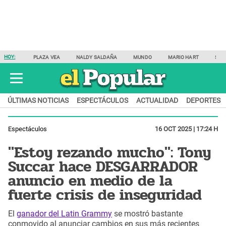
HOY:
PLAZA VEA
NALDY SALDAÑA
MUNDO
MARIO HART
SAM
ÚLTIMAS NOTICIAS
ESPECTÁCULOS
ACTUALIDAD
DEPORTES
Espectáculos
16 OCT 2025 | 17:24 H
"Estoy rezando mucho": Tony
Succar hace DESGARRADOR
anuncio en medio de la
fuerte crisis de inseguridad
El
ganador del Latin Grammy
se mostró bastante
conmovido al anunciar cambios en sus más recientes