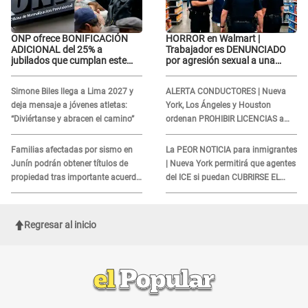
ONP ofrece BONIFICACIÓN
HORROR en Walmart |
ADICIONAL del 25% a
Trabajador es DENUNCIADO
jubilados que cumplan este
por agresión sexual a una
REQUISITO: revisa si accedes
cliente y su respuesta
aquí
INDIGNÓ A TODOS
Simone Biles llega a Lima 2027 y
ALERTA CONDUCTORES | Nueva
deja mensaje a jóvenes atletas:
York, Los Ángeles y Houston
“Diviértanse y abracen el camino”
ordenan PROHIBIR LICENCIAS a
quienes no presenten ESTE
DOCUMENTO
Familias afectadas por sismo en
La PEOR NOTICIA para inmigrantes
Junín podrán obtener títulos de
| Nueva York permitirá que agentes
propiedad tras importante acuerdo
del ICE si puedan CUBRIRSE EL
de Cofopri
ROSTRO
Regresar al inicio