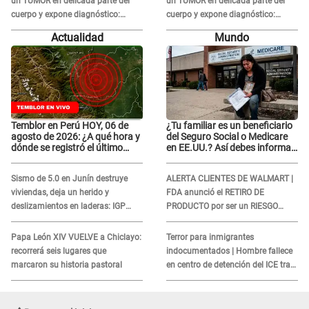
un TUMOR en delicada parte del
un TUMOR en delicada parte del
cuerpo y expone diagnóstico:
cuerpo y expone diagnóstico:
"Dolores muy fuertes..."
"Dolores muy fuertes..."
Actualidad
Mundo
Temblor en Perú HOY, 06 de
¿Tu familiar es un beneficiario
agosto de 2026: ¿A qué hora y
del Seguro Social o Medicare
dónde se registró el último
en EE.UU.? Así debes informar
sismo, según IGP?
sobre su muerte para EVITAR
COBROS
Sismo de 5.0 en Junín destruye
ALERTA CLIENTES DE WALMART |
viviendas, deja un herido y
FDA anunció el RETIRO DE
deslizamientos en laderas: IGP
PRODUCTO por ser un RIESGO
alerta sobre posibles réplicas
MORTAL para consumidores: ¿Cuál
es?
Papa León XIV VUELVE a Chiclayo:
Terror para inmigrantes
recorrerá seis lugares que
indocumentados | Hombre fallece
marcaron su historia pastoral
en centro de detención del ICE tras
sufrir una "emergencia médica"