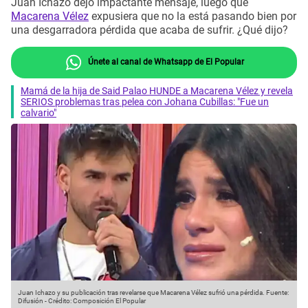
Juan Ichazo dejó impactante mensaje, luego que
Macarena Vélez
expusiera que no la está pasando bien por
una desgarradora pérdida que acaba de sufrir. ¿Qué dijo?
Únete al canal de Whatsapp de El Popular
Mamá de la hija de Said Palao HUNDE a Macarena Vélez y revela
SERIOS problemas tras pelea con Johana Cubillas: "Fue un
calvario"
Juan Ichazo y su publicación tras revelarse que Macarena Vélez sufrió una pérdida.
Fuente:
Difusión
-
Crédito: Composición El Popular