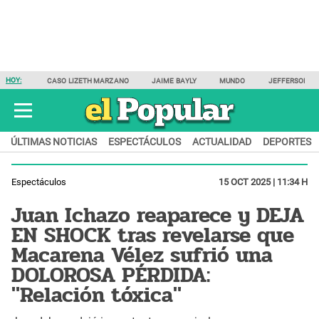
HOY:
CASO LIZETH MARZANO
JAIME BAYLY
MUNDO
JEFFERSON F
ÚLTIMAS NOTICIAS
ESPECTÁCULOS
ACTUALIDAD
DEPORTES
Espectáculos
15 OCT 2025 | 11:34 H
Juan Ichazo reaparece y DEJA
EN SHOCK tras revelarse que
Macarena Vélez sufrió una
DOLOROSA PÉRDIDA:
"Relación tóxica"