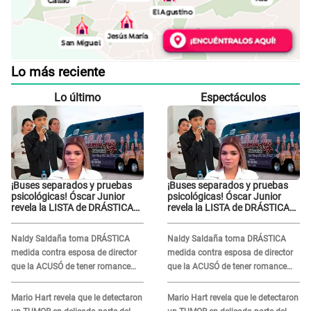
Lo más reciente
Lo último
Espectáculos
¡Buses separados y pruebas
¡Buses separados y pruebas
psicológicas! Óscar Junior
psicológicas! Óscar Junior
revela la LISTA de DRÁSTICAS
revela la LISTA de DRÁSTICAS
medidas para prevenir acoso
medidas para prevenir acoso
en 'La Bella Luz' tras caso
en 'La Bella Luz' tras caso
Naldy Saldaña toma DRÁSTICA
Naldy Saldaña toma DRÁSTICA
Naldy Saldaña
Naldy Saldaña
medida contra esposa de director
medida contra esposa de director
que la ACUSÓ de tener romance
que la ACUSÓ de tener romance
con él: "Muy triste..."
con él: "Muy triste..."
Mario Hart revela que le detectaron
Mario Hart revela que le detectaron