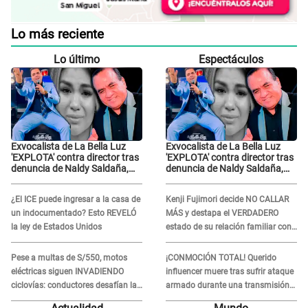
Lo más reciente
Lo último
Espectáculos
Exvocalista de La Bella Luz
Exvocalista de La Bella Luz
'EXPLOTA' contra director tras
'EXPLOTA' contra director tras
denuncia de Naldy Saldaña,
denuncia de Naldy Saldaña,
LO INSULTA y lanza GRAVE
LO INSULTA y lanza GRAVE
advertencia: "Falta que rueden
advertencia: "Falta que rueden
¿El ICE puede ingresar a la casa de
Kenji Fujimori decide NO CALLAR
dos cabezas más"
dos cabezas más"
un indocumentado? Esto REVELÓ
MÁS y destapa el VERDADERO
la ley de Estados Unidos
estado de su relación familiar con
Keiko Fujimori: "Mi familia es Érika,
mi suegra..."
Pese a multas de S/550, motos
¡CONMOCIÓN TOTAL! Querido
eléctricas siguen INVADIENDO
influencer muere tras sufrir ataque
ciclovías: conductores desafían las
armado durante una transmisión
nuevas reglas
en vivo