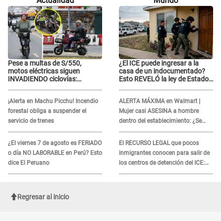
Actualidad
Mundo
Pese a multas de S/550,
¿El ICE puede ingresar a la
motos eléctricas siguen
casa de un indocumentado?
INVADIENDO ciclovías:
Esto REVELÓ la ley de Estados
conductores desafían las
Unidos
nuevas reglas
¡Alerta en Machu Picchu! Incendio
ALERTA MÁXIMA en Walmart |
forestal obliga a suspender el
Mujer casi ASESINA a hombre
servicio de trenes
dentro del establecimiento: ¿Se
logró atrapar al sospechoso?
¿El viernes 7 de agosto es FERIADO
El RECURSO LEGAL que pocos
o día NO LABORABLE en Perú? Esto
inmigrantes conocen para salir de
dice El Peruano
los centros de detención del ICE:
Trump quiere ELIMINARLO
Regresar al inicio