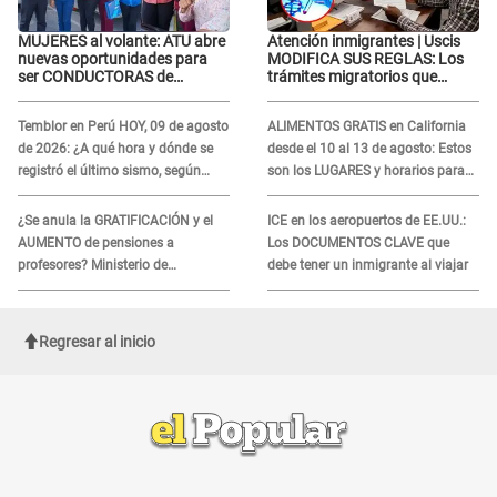
MUJERES al volante: ATU abre
Atención inmigrantes | Uscis
nuevas oportunidades para
MODIFICA SUS REGLAS: Los
ser CONDUCTORAS de
trámites migratorios que
transporte público en Lima y
podrían necesitar tu prueba de
Callao
ADN
Temblor en Perú HOY, 09 de agosto
ALIMENTOS GRATIS en California
de 2026: ¿A qué hora y dónde se
desde el 10 al 13 de agosto: Estos
registró el último sismo, según
son los LUGARES y horarios para
IGP?
recibir la ayuda
¿Se anula la GRATIFICACIÓN y el
ICE en los aeropuertos de EE.UU.:
AUMENTO de pensiones a
Los DOCUMENTOS CLAVE que
profesores? Ministerio de
debe tener un inmigrante al viajar
Economía acudirá al TC por
NUEVA LEY
Regresar al inicio