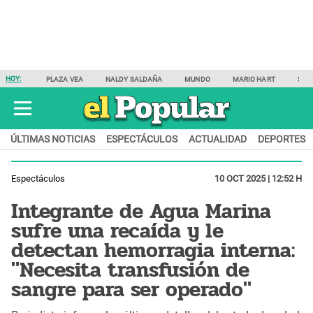
HOY:
PLAZA VEA
NALDY SALDAÑA
MUNDO
MARIO HART
SAM
ÚLTIMAS NOTICIAS
ESPECTÁCULOS
ACTUALIDAD
DEPORTES
Espectáculos
10 OCT 2025 | 12:52 H
Integrante de Agua Marina
sufre una recaída y le
detectan hemorragia interna:
"Necesita transfusión de
sangre para ser operado"