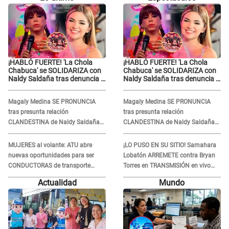
¡HABLÓ FUERTE! 'La Chola
¡HABLÓ FUERTE! 'La Chola
Chabuca' se SOLIDARIZA con
Chabuca' se SOLIDARIZA con
Naldy Saldaña tras denuncia y
Naldy Saldaña tras denuncia y
envía CONTUNDENTE mensaje
envía CONTUNDENTE mensaje
a La Bella Luz: “Necesitamos
a La Bella Luz: “Necesitamos
Magaly Medina SE PRONUNCIA
Magaly Medina SE PRONUNCIA
justicia”
justicia”
tras presunta relación
tras presunta relación
CLANDESTINA de Naldy Saldaña
CLANDESTINA de Naldy Saldaña
con animador de La Bella Luz: "Es
con animador de La Bella Luz: "Es
lo más sucio"
lo más sucio"
MUJERES al volante: ATU abre
¡LO PUSO EN SU SITIO! Samahara
nuevas oportunidades para ser
Lobatón ARREMETE contra Bryan
CONDUCTORAS de transporte
Torres en TRANSMISIÓN en vivo
público en Lima y Callao
tras nueva DENUNCIA: “Le molesta
Actualidad
Mundo
verme regia...”