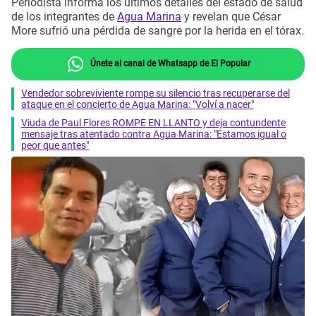
Periodista informa los últimos detalles del estado de salud
de los integrantes de
Agua Marina
y revelan que César
More sufrió una pérdida de sangre por la herida en el tórax.
Únete al canal de Whatsapp de El Popular
Vendedor sobreviviente rompe su silencio tras recuperarse del
ataque en el concierto de Agua Marina: "Volví a nacer"
Viuda de Paul Flores ROMPE EN LLANTO y deja contundente
mensaje tras atentado contra Agua Marina: "Estamos igual o
peor que antes"