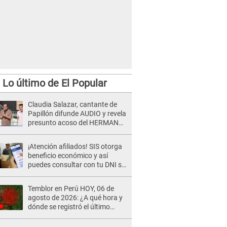
Lo último de El Popular
Claudia Salazar, cantante de
Papillón difunde AUDIO y revela
presunto acoso del HERMANO
del director musical de La Bella
Luz: "Me quedé asustada, en
¡Atención afiliados! SIS otorga
shock"
beneficio económico y así
puedes consultar con tu DNI si
te corresponde
Temblor en Perú HOY, 06 de
agosto de 2026: ¿A qué hora y
dónde se registró el último
sismo, según IGP?