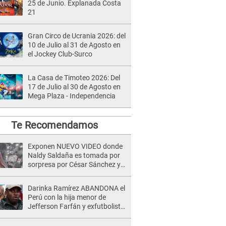
25 de Junio. Explanada Costa
21
Gran Circo de Ucrania 2026: del
10 de Julio al 31 de Agosto en
el Jockey Club-Surco
La Casa de Timoteo 2026: Del
17 de Julio al 30 de Agosto en
Mega Plaza - Independencia
Te Recomendamos
Exponen NUEVO VIDEO donde
Naldy Saldaña es tomada por
sorpresa por César Sánchez y
ella evidencia su REACCIÓN: Le
agarró la mano
Darinka Ramírez ABANDONA el
Perú con la hija menor de
Jefferson Farfán y exfutbolista
REACCIONA: "A ti que..."