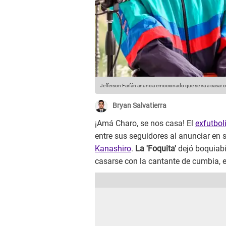
Jefferson Farfán anuncia emocionado que se va a casar c
Bryan Salvatierra
¡Amá Charo, se nos casa! El
exfutbol
entre sus seguidores al anunciar en
Kanashiro
.
La 'Foquita'
dejó boquiabi
casarse con la cantante de cumbia, e