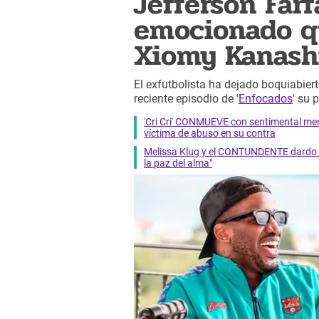
Jefferson Far
emocionado qu
Xiomy Kanashi
El exfutbolista ha dejado boquiabier
reciente episodio de '
Enfocados
' su
'Cri Cri' CONMUEVE con sentimental men
víctima de abuso en su contra
Melissa Klug y el CONTUNDENTE dardo 
la paz del alma"