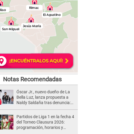
Notas Recomendadas
Óscar Jr., nuevo dueño de La
Bella Luz, lanza propuesta a
Naldy Saldaña tras denuncia:
“Va a haber otro tipo de ley”
Partidos de Liga 1 en la fecha 4
del Torneo Clausura 2026:
programación, horarios y
dónde ver