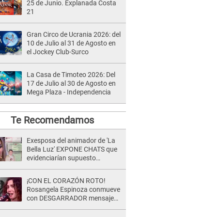
25 de Junio. Explanada Costa
21
Gran Circo de Ucrania 2026: del
10 de Julio al 31 de Agosto en
el Jockey Club-Surco
La Casa de Timoteo 2026: Del
17 de Julio al 30 de Agosto en
Mega Plaza - Independencia
Te Recomendamos
Exesposa del animador de 'La
Bella Luz' EXPONE CHATS que
evidenciarían supuesto
romance clandestino con Naldy
Saldaña, pese a tener pareja
¡CON EL CORAZÓN ROTO!
Rosangela Espinoza conmueve
con DESGARRADOR mensaje
tras terrible pérdida: "Descansa
en paz..."