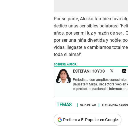
Por su parte, Aleska también tuvo al
dedicó unas sensibles palabras: "Fel
años, por ser mi luz y razón de ser . 
por ser una niña divertida y noble, 
vidas, llegaste a cambiarnos totalm
toda el alma!".
SOBRE EL AUTOR:
ESTEFANI HOYOS
Periodista con amplios conocimient
Bausate y Meza. Redactora web en el
espectáculo nacional e internacional
SAID PALAO
ALEJANDRA BAIGO
Prefiero a El Popular en Google