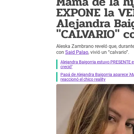
Mamá de la hi
EXPONE la V
Alejandra Baig
"CALVARIO" c
Aleska Zambrano reveló que, durante
con
Said Palao
, vivió un “calvario”.
Alejandra Baigorria estuvo PRESENTE en
creció"
Papá de Alejandra Baigorria aparece '
reaccionó el chico reality