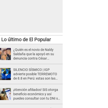
Lo último de El Popular
¿Quién es el novio de Naldy
Saldaña que la apoyó en su
denuncia contra César
Sánchez y confrontó al dueño
de 'La Bella Luz'?
SILENCIO SÍSMICO | IGP
advierte posible TERREMOTO
de 8.8 en Perú: estas son las
zonas más expuestas
¡Atención afiliados! SIS otorga
beneficio económico y así
puedes consultar con tu DNI si
te corresponde