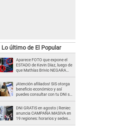
Lo último de El Popular
Aparece FOTO que expone el
ESTADO de Kevin Díaz, luego de
que Mathías Brivio NEGARA
que fue un accidente: Lleva
collarín
¡Atención afiliados! SIS otorga
beneficio económico y así
puedes consultar con tu DNI si
te corresponde
DNI GRATIS en agosto | Reniec
anuncia CAMPAÑA MASIVA en
19 regiones: horarios y sedes
oficiales