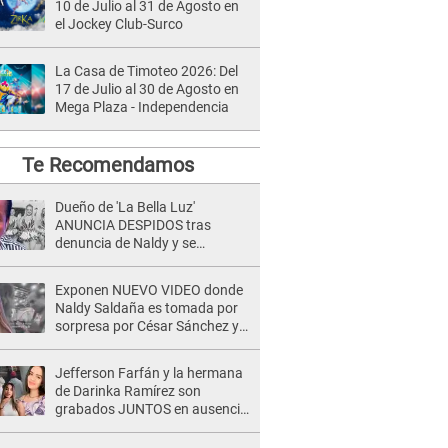
10 de Julio al 31 de Agosto en
el Jockey Club-Surco
La Casa de Timoteo 2026: Del
17 de Julio al 30 de Agosto en
Mega Plaza - Independencia
Te Recomendamos
Dueño de 'La Bella Luz'
ANUNCIA DESPIDOS tras
denuncia de Naldy y se
pronuncia sobre cantantes:
"Mis chicas están siendo
Exponen NUEVO VIDEO donde
vulneradas"
Naldy Saldaña es tomada por
sorpresa por César Sánchez y
ella evidencia su REACCIÓN: Le
agarró la mano
Jefferson Farfán y la hermana
de Darinka Ramírez son
grabados JUNTOS en ausencia
de Xiomy Kanashiro: "Siempre
va acompañada..."