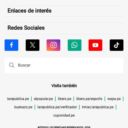
Enlaces de interés
Redes Sociales
Visita también
larepublica.pe
elpopular.pe
libero.pe
libero.pe/esports
wapa.pe
buenazo.pe
larepublica.pe/verificador
lrmas.larepublica.pe
cuponidad.pe
©TODOS LOS DERECHOS RESERVADOS -
2026