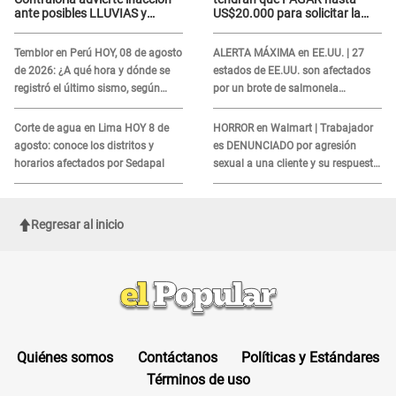
ante posibles LLUVIAS y
US$20.000 para solicitar la
DESBORDES por El Niño
visa: ¿Perú está incluido?
Temblor en Perú HOY, 08 de agosto
ALERTA MÁXIMA en EE.UU. | 27
de 2026: ¿A qué hora y dónde se
estados de EE.UU. son afectados
registró el último sismo, según
por un brote de salmonela
IGP?
relacionado a un producto MUY
UTILIZADO
Corte de agua en Lima HOY 8 de
HORROR en Walmart | Trabajador
agosto: conoce los distritos y
es DENUNCIADO por agresión
horarios afectados por Sedapal
sexual a una cliente y su respuesta
INDIGNÓ A TODOS
Regresar al inicio
Quiénes somos
Contáctanos
Políticas y Estándares
Términos de uso