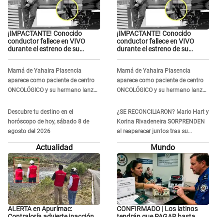
¡IMPACTANTE! Conocido
¡IMPACTANTE! Conocido
conductor fallece en VIVO
conductor fallece en VIVO
durante el estreno de su
durante el estreno de su
NUEVO programa: así fueron
NUEVO programa: así fueron
sus últimos segundos al aire
sus últimos segundos al aire
Mamá de Yahaira Plasencia
Mamá de Yahaira Plasencia
aparece como paciente de centro
aparece como paciente de centro
ONCOLÓGICO y su hermano lanza
ONCOLÓGICO y su hermano lanza
DESGARRADOR mensaje: "Hoy fue
DESGARRADOR mensaje: "Hoy fue
la última..."
la última..."
Descubre tu destino en el
¿SE RECONCILIARON? Mario Hart y
horóscopo de hoy, sábado 8 de
Korina Rivadeneira SORPRENDEN
agosto del 2026
al reaparecer juntos tras su
DOLOROSA separación: “Que
Actualidad
Mundo
siempre...”
ALERTA en Apurímac:
CONFIRMADO | Los latinos
Contraloría advierte inacción
tendrán que PAGAR hasta