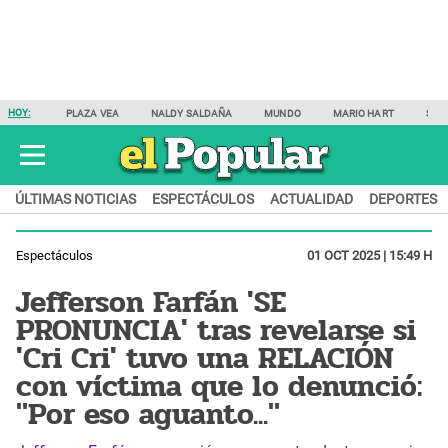
HOY:
PLAZA VEA
NALDY SALDAÑA
MUNDO
MARIO HART
SAM
ÚLTIMAS NOTICIAS
ESPECTÁCULOS
ACTUALIDAD
DEPORTES
Espectáculos
01 OCT 2025 | 15:49 H
Jefferson Farfán 'SE
PRONUNCIA' tras revelarse si
'Cri Cri' tuvo una RELACIÓN
con víctima que lo denunció:
"Por eso aguanto..."