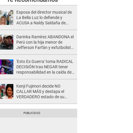
Esposa del director musical de
La Bella Luz lo defiende y
ACUSA a Naldy Saldaña de
tener una relación con él y
otros integrantes
Darinka Ramírez ABANDONA el
Perú con la hija menor de
Jefferson Farfán y exfutbolista
REACCIONA: "A ti que..."
'Esto Es Guerra' toma RADICAL
DECISIÓN tras NEGAR tener
responsabilidad en la caída de
Kevin Díaz desde 8 metros de
altura
Kenji Fujimori decide NO
CALLAR MÁS y destapa el
VERDADERO estado de su
relación familiar con Keiko
Fujimori: "Mi familia es Érika, mi
suegra..."