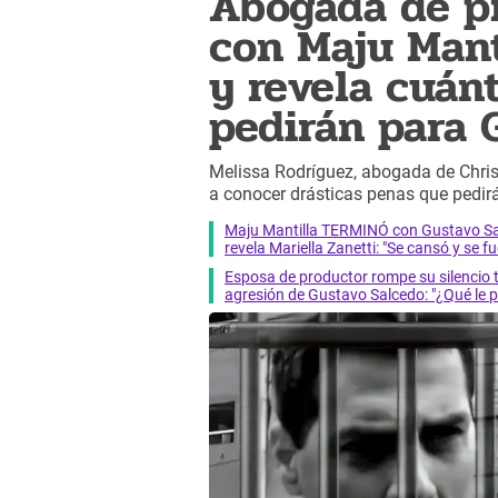
Abogada de p
con Maju Man
y revela cuán
pedirán para 
Melissa Rodríguez, abogada de Christ
a conocer drásticas penas que pedir
Maju Mantilla TERMINÓ con Gustavo Sal
revela Mariella Zanetti: "Se cansó y se fu
Esposa de productor rompe su silencio
agresión de Gustavo Salcedo: "¿Qué le 