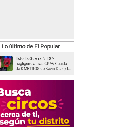
Lo último de El Popular
Esto Es Guerra NIEGA
negligencia tras GRAVE caída
de 8 METROS de Kevin Díaz y lo
SEÑALAN: "No adoptó la
postura correcta"