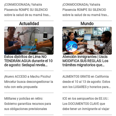
¡CONMOCIONADA¡ Yahaira
¡CONMOCIONADA¡ Yahaira
Plasencia ROMPE SU SILENCIO
Plasencia ROMPE SU SILENCIO
sobre la salud de su mamá tras
sobre la salud de su mamá tras
APARECER en centro oncológico:
APARECER en centro oncológico:
Actualidad
Mundo
“La oración tiene poder”
“La oración tiene poder”
Estos distritos de Lima NO
Atención inmigrantes | Uscis
TENDRÁN AGUA durante el 10
MODIFICA SUS REGLAS: Los
de agosto: Sedapal revela
trámites migratorios que
horarios oficiales
podrían necesitar tu prueba de
ADN
¡Nuevo ACCESO a Machu Picchu!
ALIMENTOS GRATIS en California
Mincetur busca descongestionar la
desde el 10 al 13 de agosto: Estos
ruta con esta propuesta
son los LUGARES y horarios para
recibir la ayuda
Militares y policías en retiro:
ICE en los aeropuertos de EE.UU.:
Gobierno garantiza recursos para
Los DOCUMENTOS CLAVE que
sus obligaciones previsionales
debe tener un inmigrante al viajar