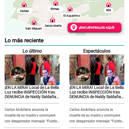
Lo más reciente
Lo último
Espectáculos
¡EN LA MIRA! Local de La Bella
¡EN LA MIRA! Local de La Bella
Luz recibe INSPECCIÓN tras
Luz recibe INSPECCIÓN tras
DENUNCIA de Naldy Saldaña
DENUNCIA de Naldy Saldaña
contra el exdirector César
contra el exdirector César
Sánchez
Sánchez
Carlos Alcántara anuncia la
Carlos Alcántara anuncia la
muerte de su madre y conmueve
muerte de su madre y conmueve
con desgarrador mensaje: “Fuiste
con desgarrador mensaje: “Fuiste
una gran mujer”
una gran mujer”