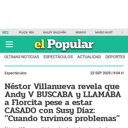
HOY:
PLAZA VEA
NALDY SALDAÑA
MUNDO
MARIO HART
SAM
ÚLTIMAS NOTICIAS
ESPECTÁCULOS
ACTUALIDAD
DEPORTES
Espectáculos
22 SEP 2025 | 9:04 H
Néstor Villanueva revela que
Andy V BUSCABA y LLAMABA
a Florcita pese a estar
CASADO con Susy Díaz:
"Cuando tuvimos problemas"