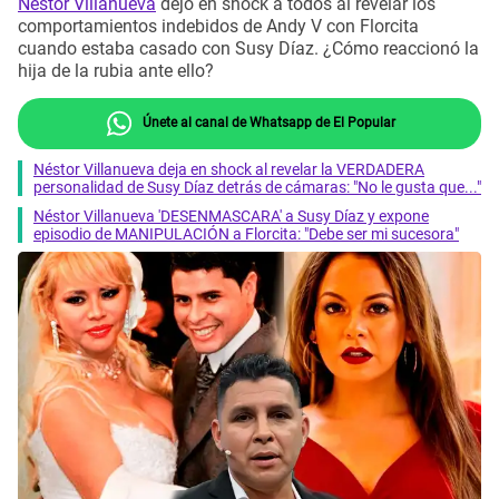
Néstor Villanueva
dejó en shock a todos al revelar los
comportamientos indebidos de Andy V con Florcita
cuando estaba casado con Susy Díaz. ¿Cómo reaccionó la
hija de la rubia ante ello?
Únete al canal de Whatsapp de El Popular
Néstor Villanueva deja en shock al revelar la VERDADERA
personalidad de Susy Díaz detrás de cámaras: "No le gusta que..."
Néstor Villanueva 'DESENMASCARA' a Susy Díaz y expone
episodio de MANIPULACIÓN a Florcita: "Debe ser mi sucesora"