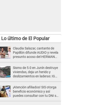
Lo último de El Popular
Claudia Salazar, cantante de
Papillón difunde AUDIO y revela
presunto acoso del HERMANO
del director musical de La Bella
Luz: "Me quedé asustada, en
Sismo de 5.0 en Junín destruye
shock"
viviendas, deja un herido y
deslizamientos en laderas: IGP
alerta sobre posibles réplicas
¡Atención afiliados! SIS otorga
beneficio económico y así
puedes consultar con tu DNI si
te corresponde