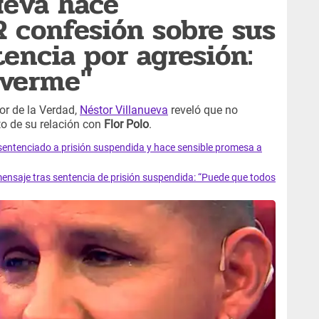
ueva hace
confesión sobre sus
tencia por agresión:
 verme"
lor de la Verdad,
Néstor Villanueva
reveló que no
to de su relación con
Flor Polo
.
sentenciado a prisión suspendida y hace sensible promesa a
nsaje tras sentencia de prisión suspendida: “Puede que todos