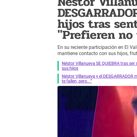
Néstor Villan
DESGARRADOR 
hijos tras sen
"Prefieren no
En su reciente participación en El Va
mantiene contacto con sus hijos, fru
Néstor Villanueva SE QUIEBRA tras ser 
sus hijos
Néstor Villanueva y el DESGARRADOR me
te fallen, pero...”