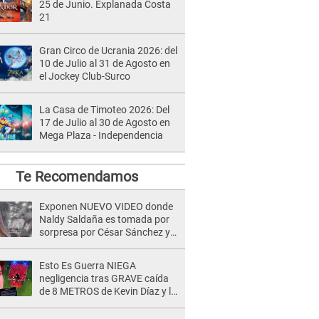
25 de Junio. Explanada Costa
21
Gran Circo de Ucrania 2026: del
10 de Julio al 31 de Agosto en
el Jockey Club-Surco
La Casa de Timoteo 2026: Del
17 de Julio al 30 de Agosto en
Mega Plaza - Independencia
Te Recomendamos
Exponen NUEVO VIDEO donde
Naldy Saldaña es tomada por
sorpresa por César Sánchez y
ella evidencia su REACCIÓN: Le
agarró la mano
Esto Es Guerra NIEGA
negligencia tras GRAVE caída
de 8 METROS de Kevin Díaz y lo
SEÑALAN: "No adoptó la
postura correcta"