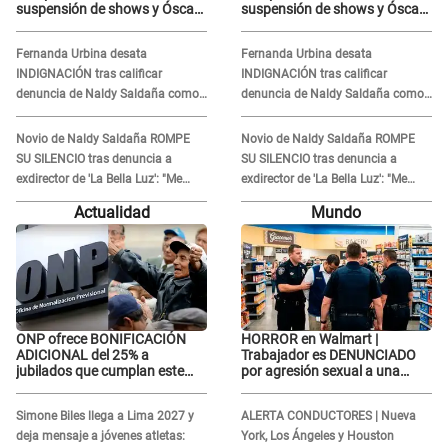
suspensión de shows y Óscar
suspensión de shows y Óscar
Junior se JUSTIFICA: "Por un
Junior se JUSTIFICA: "Por un
error no vamos a pagar todos"
error no vamos a pagar todos"
Fernanda Urbina desata
Fernanda Urbina desata
INDIGNACIÓN tras calificar
INDIGNACIÓN tras calificar
denuncia de Naldy Saldaña como
denuncia de Naldy Saldaña como
'acto bochornoso': "No es justo
'acto bochornoso': "No es justo
atacar a otra mujer"
atacar a otra mujer"
Novio de Naldy Saldaña ROMPE
Novio de Naldy Saldaña ROMPE
SU SILENCIO tras denuncia a
SU SILENCIO tras denuncia a
exdirector de 'La Bella Luz': "Me
exdirector de 'La Bella Luz': "Me
basta con que ella esté bien"
basta con que ella esté bien"
Actualidad
Mundo
ONP ofrece BONIFICACIÓN
HORROR en Walmart |
ADICIONAL del 25% a
Trabajador es DENUNCIADO
jubilados que cumplan este
por agresión sexual a una
REQUISITO: revisa si accedes
cliente y su respuesta
aquí
INDIGNÓ A TODOS
Simone Biles llega a Lima 2027 y
ALERTA CONDUCTORES | Nueva
deja mensaje a jóvenes atletas:
York, Los Ángeles y Houston