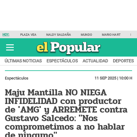
HOY:
PLAZA VEA
NALDY SALDAÑA
MUNDO
MARIO HART
SAM
ÚLTIMAS NOTICIAS
ESPECTÁCULOS
ACTUALIDAD
DEPORTES
Espectáculos
11 SEP 2025 | 10:00 H
Maju Mantilla NO NIEGA
INFIDELIDAD con productor
de 'AMG' y ARREMETE contra
Gustavo Salcedo: "Nos
comprometimos a no hablar
de ninguno"