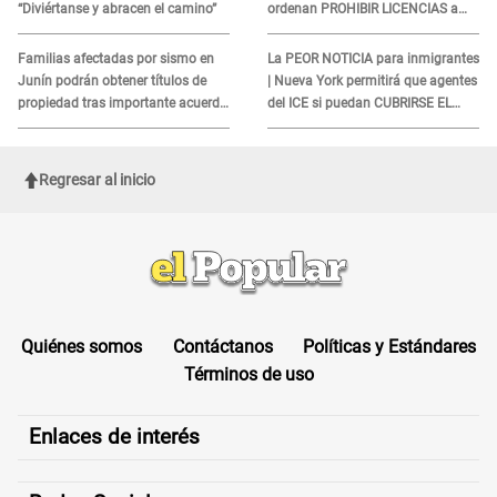
“Diviértanse y abracen el camino”
ordenan PROHIBIR LICENCIAS a
quienes no presenten ESTE
DOCUMENTO
Familias afectadas por sismo en
La PEOR NOTICIA para inmigrantes
Junín podrán obtener títulos de
| Nueva York permitirá que agentes
propiedad tras importante acuerdo
del ICE si puedan CUBRIRSE EL
de Cofopri
ROSTRO
Regresar al inicio
Quiénes somos
Contáctanos
Políticas y Estándares
Términos de uso
Enlaces de interés