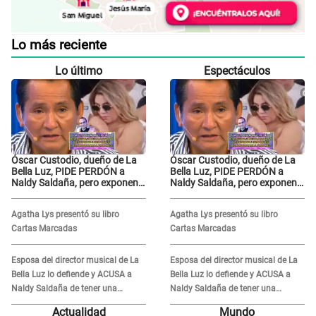
Lo más reciente
Lo último
Espectáculos
Óscar Custodio, dueño de La
Óscar Custodio, dueño de La
Bella Luz, PIDE PERDÓN a
Bella Luz, PIDE PERDÓN a
Naldy Saldaña, pero exponen
Naldy Saldaña, pero exponen
audio donde le reclama por
audio donde le reclama por
VIDEOS: "No hay necesidad de
VIDEOS: "No hay necesidad de
Agatha Lys presentó su libro
Agatha Lys presentó su libro
grabar"
grabar"
Cartas Marcadas
Cartas Marcadas
Esposa del director musical de La
Esposa del director musical de La
Bella Luz lo defiende y ACUSA a
Bella Luz lo defiende y ACUSA a
Naldy Saldaña de tener una
Naldy Saldaña de tener una
relación con él y otros integrantes
relación con él y otros integrantes
Actualidad
Mundo