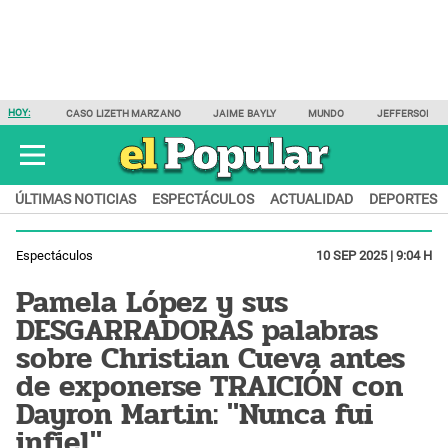
HOY:
CASO LIZETH MARZANO
JAIME BAYLY
MUNDO
JEFFERSON F
ÚLTIMAS NOTICIAS
ESPECTÁCULOS
ACTUALIDAD
DEPORTES
Espectáculos
10 SEP 2025 | 9:04 H
Pamela López y sus
DESGARRADORAS palabras
sobre Christian Cueva antes
de exponerse TRAICIÓN con
Dayron Martin: "Nunca fui
infiel"