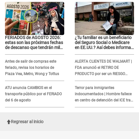
FERIADOS de AGOSTO 2026:
¿Tu familiar es un beneficiario
estas son las próximas fechas
del Seguro Social o Medicare
de descanso que tendrán miles
en EE.UU.? Así debes informar
de peruanos
sobre su muerte para EVITAR
COBROS
Antes de salir de compras este
ALERTA CLIENTES DE WALMART |
feriado, revisa los horarios de
FDA anunció el RETIRO DE
Plaza Vea, Metro, Wong y Tottus
PRODUCTO por ser un RIESGO
MORTAL para consumidores: ¿Cuál
es?
ATU anuncia CAMBIOS en el
Terror para inmigrantes
transporte público por el FERIADO
indocumentados | Hombre fallece
del 6 de agosto
en centro de detención del ICE tras
sufrir una "emergencia médica"
Regresar al inicio