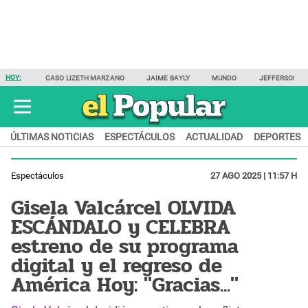
HOY:
CASO LIZETH MARZANO
JAIME BAYLY
MUNDO
JEFFERSON F
ÚLTIMAS NOTICIAS
ESPECTÁCULOS
ACTUALIDAD
DEPORTES
Espectáculos
27 AGO 2025 | 11:57 H
Gisela Valcárcel OLVIDA
ESCÁNDALO y CELEBRA
estreno de su programa
digital y el regreso de
América Hoy: "Gracias..."