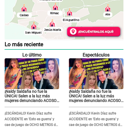
Lo más reciente
Lo último
Espectáculos
¡Naldy Saldaña no fue la
¡Naldy Saldaña no fue la
ÚNICA! Salen a la luz más
ÚNICA! Salen a la luz más
mujeres denunciando ACOSO
mujeres denunciando ACOSO
en 'La Bella Luz' por parte de
en 'La Bella Luz' por parte de
director
director
¡ESCÁNDALO! Kevin Díaz sufre
¡ESCÁNDALO! Kevin Díaz sufre
ACCIDENTE en 'Esto es guerra' y
ACCIDENTE en 'Esto es guerra' y
cae de juego de OCHO METROS de
cae de juego de OCHO METROS de