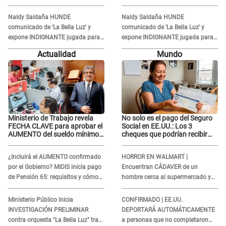
altura: "La colchoneta se rompe..."
altura: "La colchoneta se rompe..."
Naldy Saldaña HUNDE
Naldy Saldaña HUNDE
comunicado de 'La Bella Luz' y
comunicado de 'La Bella Luz' y
expone INDIGNANTE jugada para
expone INDIGNANTE jugada para
DEFENDER a director: "Que he
DEFENDER a director: "Que he
Actualidad
Mundo
tenido algo..."
tenido algo..."
Ministerio de Trabajo revela
No solo es el pago del Seguro
FECHA CLAVE para aprobar el
Social en EE.UU.: Los 3
AUMENTO del sueldo mínimo:
cheques que podrían recibir
"Tenemos que activar..."
millones de personas en
agosto
¿Incluirá el AUMENTO confirmado
HORROR EN WALMART |
por el Gobierno? MIDIS inicia pago
Encuentran CÁDAVER de un
de Pensión 65: requisitos y cómo
hombre cerca al supermercado y
obtener el beneficio economico
esto reveló la autopsia que le
realizaron
Ministerio Público inicia
CONFIRMADO | EE.UU.
INVESTIGACIÓN PRELIMINAR
DEPORTARÁ AUTOMÁTICAMENTE
contra orquesta "La Bella Luz" tras
a personas que no completaron