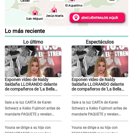
Lo más reciente
Lo último
Espectáculos
Exponen video de Naldy
Exponen video de Naldy
Saldaña LLORANDO delante
Saldaña LLORANDO delante
de compañeros de 'La Bella
de compañeros de 'La Bella
Luz' y director denunciado: "La
Luz' y director denunciado: "La
gente que te da de comer"
gente que te da de comer"
Sale a la luz CARTA de Karen
Sale a la luz CARTA de Karen
Schwarz a Keiko Fujimori antes de
Schwarz a Keiko Fujimori antes de
mandarle PAQUETE y revelan
mandarle PAQUETE y revelan
intermediario: "En el cargo..."
intermediario: "En el cargo..."
Youna se dirige a su hija con
Youna se dirige a su hija con