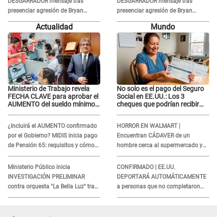
DESGARRADOR mensaje tras
DESGARRADOR mensaje tras
presenciar agresión de Bryan
presenciar agresión de Bryan
Torres a Samahara Lobatón:
Torres a Samahara Lobatón:
Actualidad
Mundo
"Perdóname mi amor"
"Perdóname mi amor"
Ministerio de Trabajo revela
No solo es el pago del Seguro
FECHA CLAVE para aprobar el
Social en EE.UU.: Los 3
AUMENTO del sueldo mínimo:
cheques que podrían recibir
"Tenemos que activar..."
millones de personas en
agosto
¿Incluirá el AUMENTO confirmado
HORROR EN WALMART |
por el Gobierno? MIDIS inicia pago
Encuentran CÁDAVER de un
de Pensión 65: requisitos y cómo
hombre cerca al supermercado y
obtener el beneficio economico
esto reveló la autopsia que le
realizaron
Ministerio Público inicia
CONFIRMADO | EE.UU.
INVESTIGACIÓN PRELIMINAR
DEPORTARÁ AUTOMÁTICAMENTE
contra orquesta "La Bella Luz" tras
a personas que no completaron
DENUNCIA de Naldy Saldaña
este formulario clave