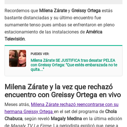
Recordemos que
Milena Zárate
y
Greissy Ortega
estás
bastante distanciadas y su último encuentro fue
sumamente tenso pues ambas se enfrentaron en pleno
estacionamiento de las instalaciones de
América
Televisión
.
PUEDES VER:
Milena Zárate SE JUSTIFICA tras desatar PELEA
con Greissy Ortega: "Que estés embarazada no te
quita..."
Milena Zárate y la vez que rechazó
encuentro con Greissy Ortega en vivo
Meses atrás,
Milena Zárate rechazó reencontrarse con su
hermana Greissy Ortega
en el set del programa de
Chola
Chabuca
, según reveló
Magaly Medina
en la última edición
de
Magaly TV La Firme
. La periodista explicó que, pese a