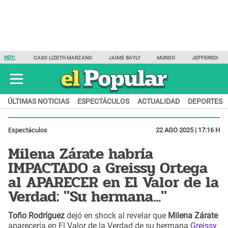
HOY:
CASO LIZETH MARZANO
JAIME BAYLY
MUNDO
JEFFERSON F
ÚLTIMAS NOTICIAS
ESPECTÁCULOS
ACTUALIDAD
DEPORTES
Espectáculos
22 AGO 2025 | 17:16 H
Milena Zárate habría
IMPACTADO a Greissy Ortega
al APARECER en El Valor de la
Verdad: "Su hermana..."
Toño Rodríguez
dejó en shock al revelar que
Milena Zárate
aparecería en El Valor de la Verdad de su hermana
Greissy