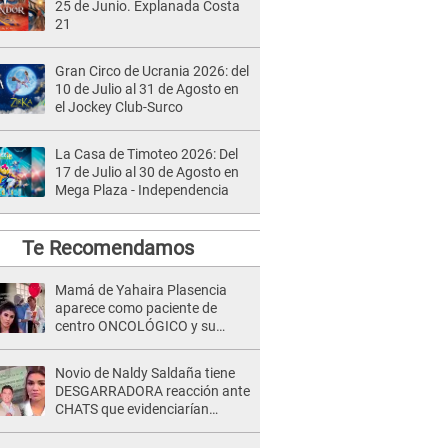
25 de Junio. Explanada Costa
21
Gran Circo de Ucrania 2026: del
10 de Julio al 31 de Agosto en
el Jockey Club-Surco
La Casa de Timoteo 2026: Del
17 de Julio al 30 de Agosto en
Mega Plaza - Independencia
Te Recomendamos
Mamá de Yahaira Plasencia
aparece como paciente de
centro ONCOLÓGICO y su
hermano lanza DESGARRADOR
mensaje: "Hoy fue la última..."
Novio de Naldy Saldaña tiene
DESGARRADORA reacción ante
CHATS que evidenciarían
INFIDELIDAD con animador de
'La Bella Luz': "Se puso..."