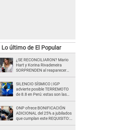
Lo último de El Popular
¿SE RECONCILIARON? Mario
Hart y Korina Rivadeneira
SORPRENDEN al reaparecer
juntos tras su DOLOROSA
separación: “Que siempre...”
SILENCIO SÍSMICO | IGP
advierte posible TERREMOTO
de 8.8 en Perú: estas son las
zonas más expuestas
ONP ofrece BONIFICACIÓN
ADICIONAL del 25% a jubilados
que cumplan este REQUISITO:
revisa si accedes aquí