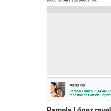
artículos para sus pequeños.
PUEDES VER:
Pamela Franco REAPARECE 
mansión de Pamela López: "
Pamela López revel