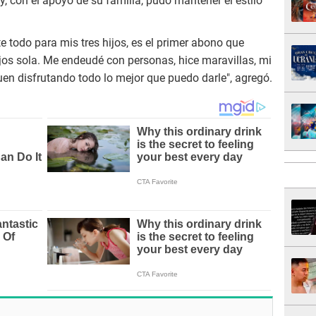
, con el apoyo de su familia, pudo mantener el estilo
e todo para mis tres hijos, es el primer abono que
jos sola. Me endeudé con personas, hice maravillas, mi
uen disfrutando todo lo mejor que puedo darle", agregó.