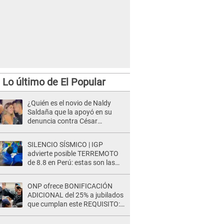
Lo último de El Popular
¿Quién es el novio de Naldy
Saldaña que la apoyó en su
denuncia contra César
Sánchez y confrontó al dueño
de 'La Bella Luz'?
SILENCIO SÍSMICO | IGP
advierte posible TERREMOTO
de 8.8 en Perú: estas son las
zonas más expuestas
ONP ofrece BONIFICACIÓN
ADICIONAL del 25% a jubilados
que cumplan este REQUISITO:
revisa si accedes aquí