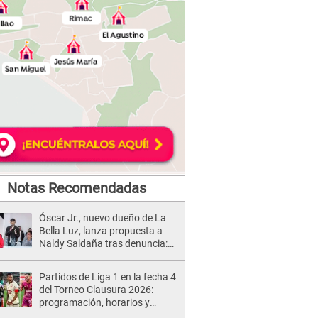
Notas Recomendadas
Óscar Jr., nuevo dueño de La
Bella Luz, lanza propuesta a
Naldy Saldaña tras denuncia:
“Va a haber otro tipo de ley”
Partidos de Liga 1 en la fecha 4
del Torneo Clausura 2026:
programación, horarios y
dónde ver