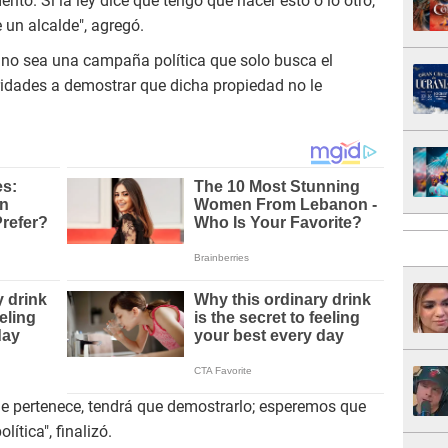
o. Si la ley dice que tengo que hacer esto o lo otro,
e un alcalde", agregó.
no sea una campaña política que solo busca el
oridades a demostrar que dicha propiedad no le
o le pertenece, tendrá que demostrarlo; esperemos que
tica", finalizó.