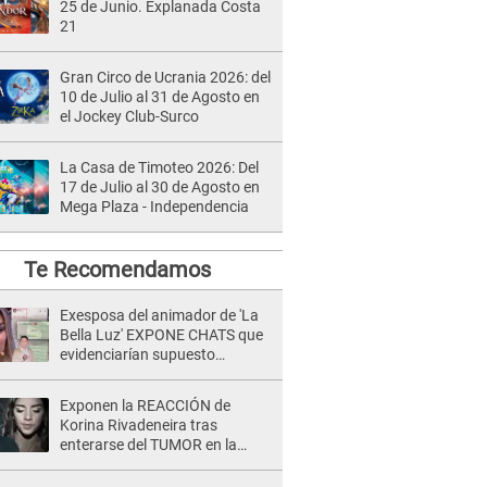
25 de Junio. Explanada Costa
21
Gran Circo de Ucrania 2026: del
10 de Julio al 31 de Agosto en
el Jockey Club-Surco
La Casa de Timoteo 2026: Del
17 de Julio al 30 de Agosto en
Mega Plaza - Independencia
Te Recomendamos
Exesposa del animador de 'La
Bella Luz' EXPONE CHATS que
evidenciarían supuesto
romance clandestino con Naldy
Saldaña, pese a tener pareja
Exponen la REACCIÓN de
Korina Rivadeneira tras
enterarse del TUMOR en la
cabeza de Mario Hart: "Ella
estaba muy..."