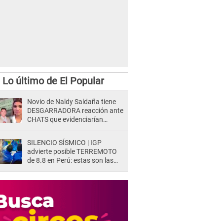
Lo último de El Popular
Novio de Naldy Saldaña tiene
DESGARRADORA reacción ante
CHATS que evidenciarían
INFIDELIDAD con animador de
'La Bella Luz': "Se puso..."
SILENCIO SÍSMICO | IGP
advierte posible TERREMOTO
de 8.8 en Perú: estas son las
zonas más expuestas