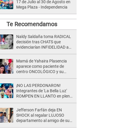
17 de Julio al 30 de Agosto en
Mega Plaza - Independencia
Te Recomendamos
Naldy Saldaña toma RADICAL
decisión tras CHATS que
evidenciarían INFIDELIDAD a
su novio con animador de 'La
Bella Luz': "Un día..."
Mamá de Yahaira Plasencia
aparece como paciente de
centro ONCOLÓGICO y su
hermano lanza DESGARRADOR
mensaje: "Hoy fue la última..."
¡NO LAS PERDONARON!
Integrantes de 'La Bella Luz'
ROMPEN EN LLANTO en pleno
concierto y reciben FUERTES
CRÍTICAS: “La víctima ...”
Jefferson Farfán deja EN
SHOCK al regalar LUJOSO
departamento al amigo de su
hijo y lo HUNDEN en redes: "A
su hija se lo negó"