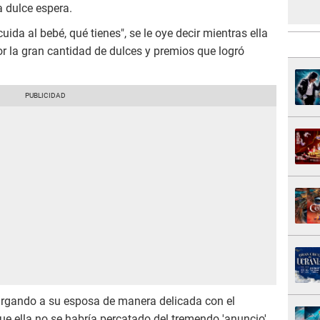
a dulce espera.
da al bebé, qué tienes", se le oye decir mientras ella
or la gran cantidad de dulces y premios que logró
 cargando a su esposa de manera delicada con el
ue ella no se habría percatado del tremendo 'anuncio'