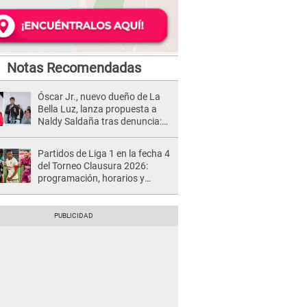
Notas Recomendadas
Óscar Jr., nuevo dueño de La
Bella Luz, lanza propuesta a
Naldy Saldaña tras denuncia:
“Va a haber otro tipo de ley”
Partidos de Liga 1 en la fecha 4
del Torneo Clausura 2026:
programación, horarios y
dónde ver