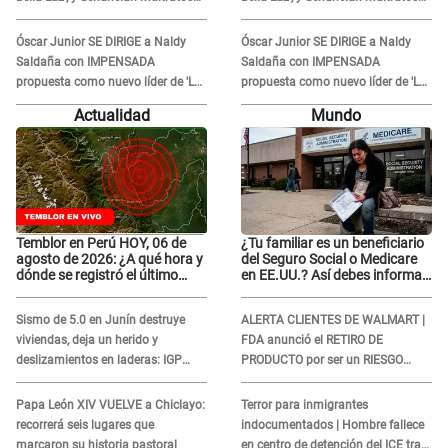
en la orquesta: "Los humilla..."
en la orquesta: "Los humilla..."
Óscar Junior SE DIRIGE a Naldy
Óscar Junior SE DIRIGE a Naldy
Saldaña con IMPENSADA
Saldaña con IMPENSADA
propuesta como nuevo líder de 'La
propuesta como nuevo líder de 'La
Bella Luz' tras denuncia: "Otro tipo
Bella Luz' tras denuncia: "Otro tipo
Actualidad
Mundo
de ley..."
de ley..."
Temblor en Perú HOY, 06 de
¿Tu familiar es un beneficiario
agosto de 2026: ¿A qué hora y
del Seguro Social o Medicare
dónde se registró el último
en EE.UU.? Así debes informar
sismo, según IGP?
sobre su muerte para EVITAR
COBROS
Sismo de 5.0 en Junín destruye
ALERTA CLIENTES DE WALMART |
viviendas, deja un herido y
FDA anunció el RETIRO DE
deslizamientos en laderas: IGP
PRODUCTO por ser un RIESGO
alerta sobre posibles réplicas
MORTAL para consumidores: ¿Cuál
es?
Papa León XIV VUELVE a Chiclayo:
Terror para inmigrantes
recorrerá seis lugares que
indocumentados | Hombre fallece
marcaron su historia pastoral
en centro de detención del ICE tras