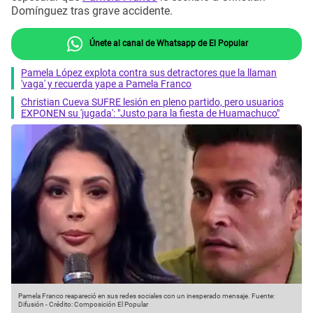
Domínguez tras grave accidente.
Únete al canal de Whatsapp de El Popular
Pamela López explota contra sus detractores que la llaman
'vaga' y recuerda yape a Pamela Franco
Christian Cueva SUFRE lesión en pleno partido, pero usuarios
EXPONEN su 'jugada': "Justo para la fiesta de Huamachuco"
Pamela Franco reapareció en sus redes sociales con un inesperado mensaje.
Fuente:
Difusión
-
Crédito: Composición El Popular