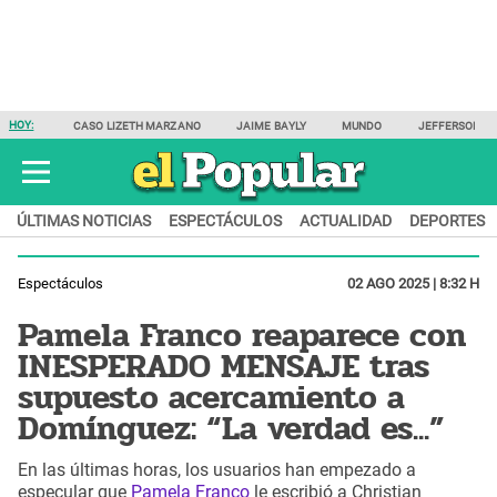
HOY:
CASO LIZETH MARZANO
JAIME BAYLY
MUNDO
JEFFERSON F
ÚLTIMAS NOTICIAS
ESPECTÁCULOS
ACTUALIDAD
DEPORTES
Espectáculos
02 AGO 2025 | 8:32 H
Pamela Franco reaparece con
INESPERADO MENSAJE tras
supuesto acercamiento a
Domínguez: “La verdad es...”
En las últimas horas, los usuarios han empezado a
especular que
Pamela Franco
le escribió a Christian