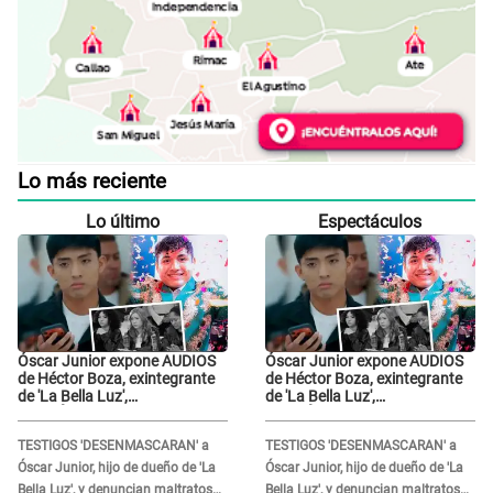
Lo más reciente
Lo último
Espectáculos
Óscar Junior expone AUDIOS
Óscar Junior expone AUDIOS
de Héctor Boza, exintegrante
de Héctor Boza, exintegrante
de 'La Bella Luz',
de 'La Bella Luz',
BURLÁNDOSE de Anely Dávila
BURLÁNDOSE de Anely Dávila
tras acusarlo de maltrato:
tras acusarlo de maltrato:
TESTIGOS 'DESENMASCARAN' a
TESTIGOS 'DESENMASCARAN' a
"Grábame..."
"Grábame..."
Óscar Junior, hijo de dueño de 'La
Óscar Junior, hijo de dueño de 'La
Bella Luz', y denuncian maltratos
Bella Luz', y denuncian maltratos