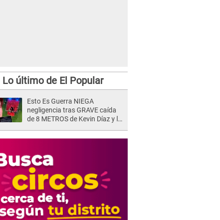
Lo último de El Popular
Esto Es Guerra NIEGA
negligencia tras GRAVE caída
de 8 METROS de Kevin Díaz y lo
SEÑALAN: "No adoptó la
postura correcta"