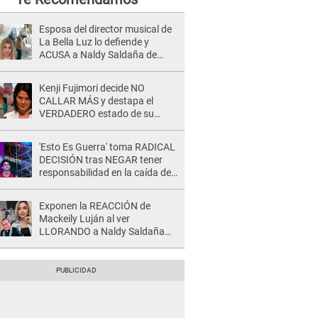
Esposa del director musical de
La Bella Luz lo defiende y
ACUSA a Naldy Saldaña de
tener una relación con él y
otros integrantes
Kenji Fujimori decide NO
CALLAR MÁS y destapa el
VERDADERO estado de su
relación familiar con Keiko
Fujimori: "Mi familia es Érika, mi
'Esto Es Guerra' toma RADICAL
suegra..."
DECISIÓN tras NEGAR tener
responsabilidad en la caída de
Kevin Díaz desde 8 metros de
altura
Exponen la REACCIÓN de
Mackeily Luján al ver
LLORANDO a Naldy Saldaña
tras AGRESIÓN de director de
'La Bella Luz': Esto hizo