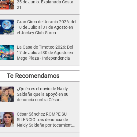
25 de Junio. Explanada Costa
21
Gran Circo de Ucrania 2026: del
10 de Julio al 31 de Agosto en
el Jockey Club-Surco
La Casa de Timoteo 2026: Del
17 de Julio al 30 de Agosto en
Mega Plaza - Independencia
Te Recomendamos
¿Quién es el novio de Naldy
Saldaña que la apoyó en su
denuncia contra César
Sánchez y confrontó al dueño
de 'La Bella Luz'?
César Sánchez ROMPE SU
SILENCIO tras denuncia de
Naldy Saldaña por tocamientos
indebidos: "Pido respetar la
presunción de inocencia"