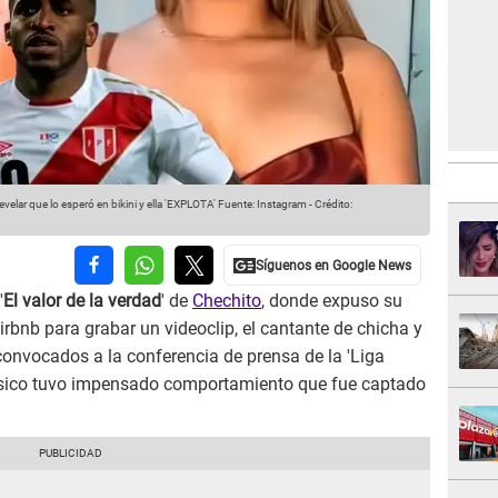
elar que lo esperó en bikini y ella 'EXPLOTA'
Fuente: Instagram
-
Crédito:
'
El valor de la verdad
' de
Chechito
, donde expuso su
bnb para grabar un videoclip, el cantante de chicha y
onvocados a la conferencia de prensa de la 'Liga
músico tuvo impensado comportamiento que fue captado