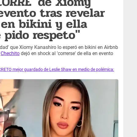
CORRE' de Xiomy
evento tras revelar
en bikini y ella
e pido respeto"
erdad' que Xiomy Kanashiro lo esperó en bikini en Airbnb
,
Chechito
dejó en shock al 'correrse' de ella en evento
CRETO mejor guardado de Leslie Shaw en medio de polémica: