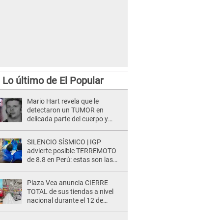
Lo último de El Popular
Mario Hart revela que le
detectaron un TUMOR en
delicada parte del cuerpo y
expone diagnóstico: "Dolores
muy fuertes..."
SILENCIO SÍSMICO | IGP
advierte posible TERREMOTO
de 8.8 en Perú: estas son las
zonas más expuestas
Plaza Vea anuncia CIERRE
TOTAL de sus tiendas a nivel
nacional durante el 12 de
agosto por este MOTIVO