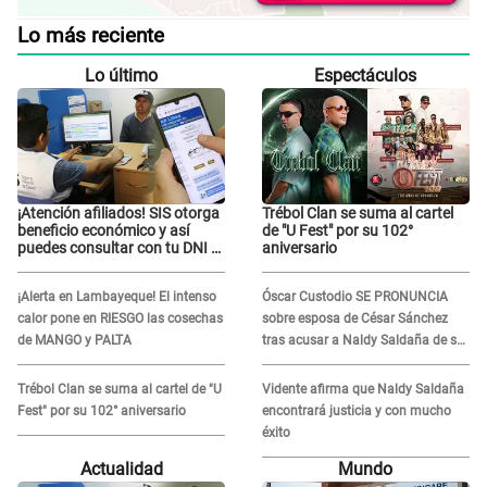
Lo más reciente
Lo último
Espectáculos
¡Atención afiliados! SIS otorga
Trébol Clan se suma al cartel
beneficio económico y así
de "U Fest" por su 102°
puedes consultar con tu DNI si
aniversario
te corresponde
¡Alerta en Lambayeque! El intenso
Óscar Custodio SE PRONUNCIA
calor pone en RIESGO las cosechas
sobre esposa de César Sánchez
de MANGO y PALTA
tras acusar a Naldy Saldaña de ser
PAREJA del músico: "Lo dejo en
manos de la justicia"
Trébol Clan se suma al cartel de "U
Vidente afirma que Naldy Saldaña
Fest" por su 102° aniversario
encontrará justicia y con mucho
éxito
Actualidad
Mundo