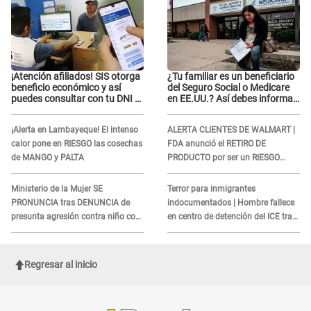
¡Atención afiliados! SIS otorga
¿Tu familiar es un beneficiario
beneficio económico y así
del Seguro Social o Medicare
puedes consultar con tu DNI si
en EE.UU.? Así debes informar
te corresponde
sobre su muerte para EVITAR
COBROS
¡Alerta en Lambayeque! El intenso
ALERTA CLIENTES DE WALMART |
calor pone en RIESGO las cosechas
FDA anunció el RETIRO DE
de MANGO y PALTA
PRODUCTO por ser un RIESGO
MORTAL para consumidores: ¿Cuál
es?
Ministerio de la Mujer SE
Terror para inmigrantes
PRONUNCIA tras DENUNCIA de
indocumentados | Hombre fallece
presunta agresión contra niño con
en centro de detención del ICE tras
autismo en Surco
sufrir una "emergencia médica"
Regresar al inicio