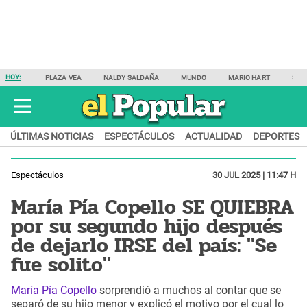
HOY:
PLAZA VEA
NALDY SALDAÑA
MUNDO
MARIO HART
SAM
ÚLTIMAS NOTICIAS
ESPECTÁCULOS
ACTUALIDAD
DEPORTES
Espectáculos
30 JUL 2025 | 11:47 H
María Pía Copello SE QUIEBRA
por su segundo hijo después
de dejarlo IRSE del país: "Se
fue solito"
María Pía Copello
sorprendió a muchos al contar que se
separó de su hijo menor y explicó el motivo por el cual lo