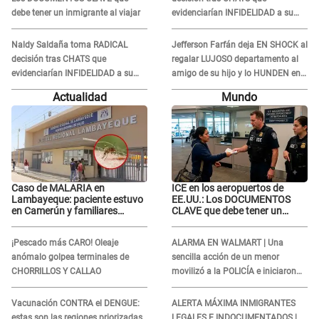
debe tener un inmigrante al viajar
evidenciarían INFIDELIDAD a su
novio con animador de 'La Bella
Luz': "Un día..."
Naldy Saldaña toma RADICAL
Jefferson Farfán deja EN SHOCK al
decisión tras CHATS que
regalar LUJOSO departamento al
evidenciarían INFIDELIDAD a su
amigo de su hijo y lo HUNDEN en
novio con animador de 'La Bella
redes: "A su hija se lo negó"
Actualidad
Mundo
Luz': "Un día..."
Caso de MALARIA en
ICE en los aeropuertos de
Lambayeque: paciente estuvo
EE.UU.: Los DOCUMENTOS
en Camerún y familiares
CLAVE que debe tener un
denuncian demora en
inmigrante al viajar
tratamiento
¡Pescado más CARO! Oleaje
ALARMA EN WALMART | Una
anómalo golpea terminales de
sencilla acción de un menor
CHORRILLOS Y CALLAO
movilizó a la POLICÍA e iniciaron
una investigación por lo hallado:
¿Qué ocurrió?
Vacunación CONTRA el DENGUE:
ALERTA MÁXIMA INMIGRANTES
estas son las regiones priorizadas
LEGALES E INDOCUMENTADOS |