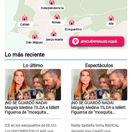
Lo más reciente
Lo último
Espectáculos
¡NO SE GUARDÓ NADA!
¡NO SE GUARDÓ NADA!
Magaly Medina TILDA a Milett
Magaly Medina TILDA a Milett
Figueroa de “mosquita
Figueroa de “mosquita
muerta” y cuestiona su
muerta” y cuestiona su
RECONCILIACIÓN con
RECONCILIACIÓN con
ICE en los aeropuertos de EE.UU.:
Naldy Saldaña toma RADICAL
Marcelo Tinelli en TV argentina
Marcelo Tinelli en TV argentina
Los DOCUMENTOS CLAVE que
decisión tras CHATS que