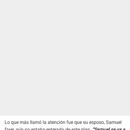
Lo que más llamó la atención fue que su esposo, Samuel
Dyer, aún no estaba enterado de este plan.
“Samuel se va a