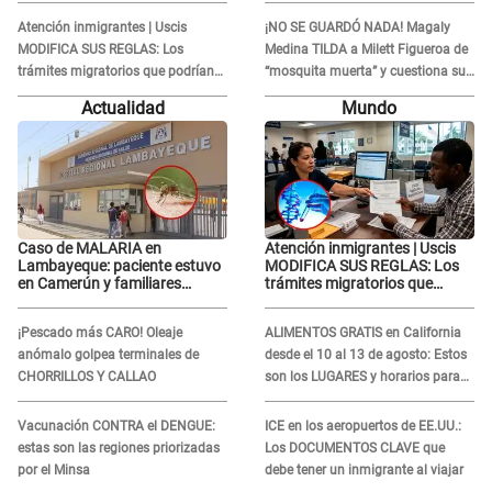
ENFRENTAMIENTO con Gabriel
Lorena la ECHA en VIVO
Moisés: “Gracias”
Atención inmigrantes | Uscis
¡NO SE GUARDÓ NADA! Magaly
MODIFICA SUS REGLAS: Los
Medina TILDA a Milett Figueroa de
trámites migratorios que podrían
“mosquita muerta” y cuestiona su
necesitar tu prueba de ADN
RECONCILIACIÓN con Marcelo
Actualidad
Mundo
Tinelli en TV argentina
Caso de MALARIA en
Atención inmigrantes | Uscis
Lambayeque: paciente estuvo
MODIFICA SUS REGLAS: Los
en Camerún y familiares
trámites migratorios que
denuncian demora en
podrían necesitar tu prueba de
tratamiento
ADN
¡Pescado más CARO! Oleaje
ALIMENTOS GRATIS en California
anómalo golpea terminales de
desde el 10 al 13 de agosto: Estos
CHORRILLOS Y CALLAO
son los LUGARES y horarios para
recibir la ayuda
Vacunación CONTRA el DENGUE:
ICE en los aeropuertos de EE.UU.:
estas son las regiones priorizadas
Los DOCUMENTOS CLAVE que
por el Minsa
debe tener un inmigrante al viajar