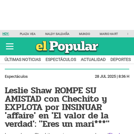
HOY:
PLAZA VEA
NALDY SALDAÑA
MUNDO
MARIO HART
SAM
ÚLTIMAS NOTICIAS
ESPECTÁCULOS
ACTUALIDAD
DEPORTES
Espectáculos
28 JUL 2025 | 8:36 H
Leslie Shaw ROMPE SU
AMISTAD con Chechito y
EXPLOTA por INSINUAR
'affaire' en 'El valor de la
verdad': "Eres un mari***"