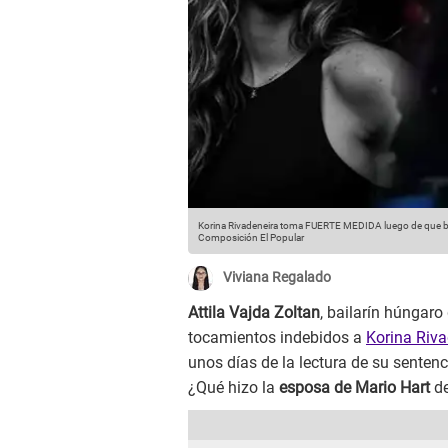
Korina Rivadeneira toma FUERTE MEDIDA luego de que 
Composición El Popular
Viviana Regalado
Attila Vajda Zoltan
, bailarín húngaro 
tocamientos indebidos a
Korina Riva
unos días de la lectura de su senten
¿Qué hizo la
esposa de Mario Hart
de