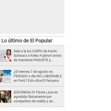
Lo último de El Popular
Sale a la luz CARTA de Karen
Schwarz a Keiko Fujimori antes
de mandarle PAQUETE y
revelan intermediario: "En el
cargo..."
¿El viernes 7 de agosto es
FERIADO o día NO LABORABLE
en Perú? Esto dice El Peruano
¡ESCÁNDALO! Flavia Laos es
agredida físicamente por
compañera de reality y se
desata PELEA en vivo: "¡Qué te
pasa!"