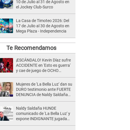
10 de Julio al 31 de Agosto en
el Jockey Club-Surco
La Casa de Timoteo 2026: Del
17 de Julio al 30 de Agosto en
Mega Plaza - Independencia
Te Recomendamos
¡ESCÁNDALO! Kevin Díaz sufre
ACCIDENTE en 'Esto es guerra'
y cae de juego de OCHO
METROS de altura: "La
colchoneta se rompe..."
Mujeres de 'La Bella Luz' dan su
DURO testimonio ante FUERTE
DENUNCIA de Naldy Saldaña
contra director: "Cualquier
acusación de apañamiento..."
Naldy Saldaña HUNDE
comunicado de 'La Bella Luz' y
expone INDIGNANTE jugada
para DEFENDER a director:
"Que he tenido algo..."