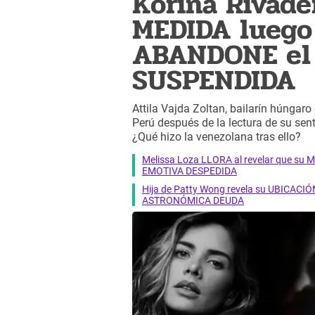
Korina Rivad
MEDIDA luego 
ABANDONE el 
SUSPENDIDA
Attila Vajda Zoltan, bailarín húngar
Perú después de la lectura de su sen
¿Qué hizo la venezolana tras ello?
Melissa Loza LLORA al revelar que su M
EMOTIVA DESPEDIDA
Hija de Patty Wong revela su UBICACIÓN
ASTRONÓMICA DEUDA