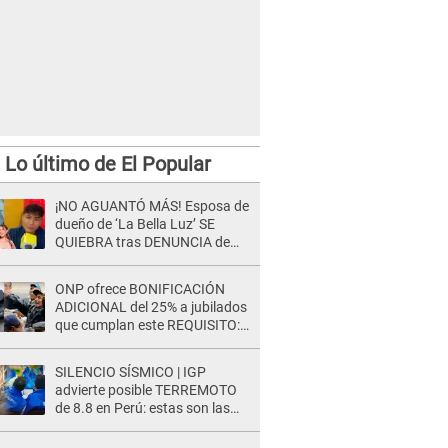
Lo último de El Popular
¡NO AGUANTÓ MÁS! Esposa de
dueño de ‘La Bella Luz’ SE
QUIEBRA tras DENUNCIA de
Héctor Boza y ARREMETE
contra Claudia Salazar
ONP ofrece BONIFICACIÓN
ADICIONAL del 25% a jubilados
que cumplan este REQUISITO:
revisa si accedes aquí
SILENCIO SÍSMICO | IGP
advierte posible TERREMOTO
de 8.8 en Perú: estas son las
zonas más expuestas