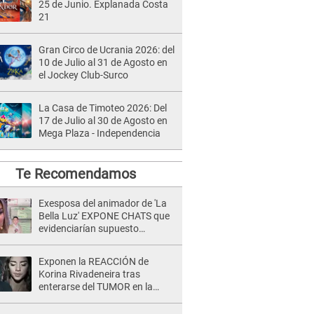
25 de Junio. Explanada Costa
21
Gran Circo de Ucrania 2026: del
10 de Julio al 31 de Agosto en
el Jockey Club-Surco
La Casa de Timoteo 2026: Del
17 de Julio al 30 de Agosto en
Mega Plaza - Independencia
Te Recomendamos
Exesposa del animador de 'La
Bella Luz' EXPONE CHATS que
evidenciarían supuesto
romance clandestino con Naldy
Saldaña, pese a tener pareja
Exponen la REACCIÓN de
Korina Rivadeneira tras
enterarse del TUMOR en la
cabeza de Mario Hart: "Ella
estaba muy..."