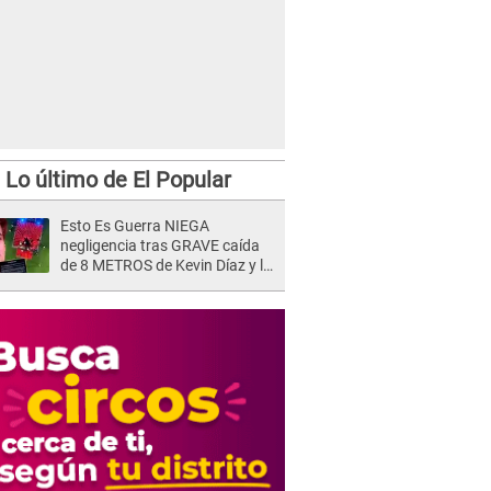
Lo último de El Popular
Esto Es Guerra NIEGA
negligencia tras GRAVE caída
de 8 METROS de Kevin Díaz y lo
SEÑALAN: "No adoptó la
postura correcta"