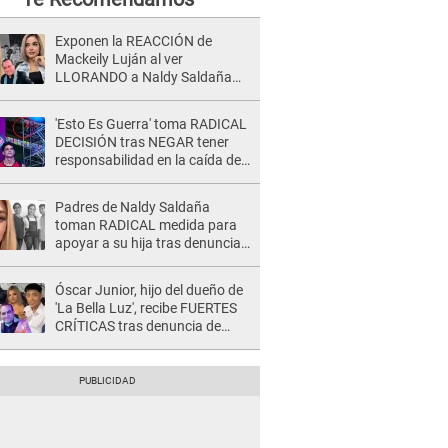
Exponen la REACCIÓN de
Mackeily Luján al ver
LLORANDO a Naldy Saldaña
tras AGRESIÓN de director de
'La Bella Luz': Esto hizo
'Esto Es Guerra' toma RADICAL
DECISIÓN tras NEGAR tener
responsabilidad en la caída de
Kevin Díaz desde 8 metros de
altura
Padres de Naldy Saldaña
toman RADICAL medida para
apoyar a su hija tras denuncia
contra director musical de La
Bella Luz: "Esto no se va a
Óscar Junior, hijo del dueño de
quedar así"
'La Bella Luz', recibe FUERTES
CRÍTICAS tras denuncia de
Naldy Saldaña contra su tío:
"Cómplice"