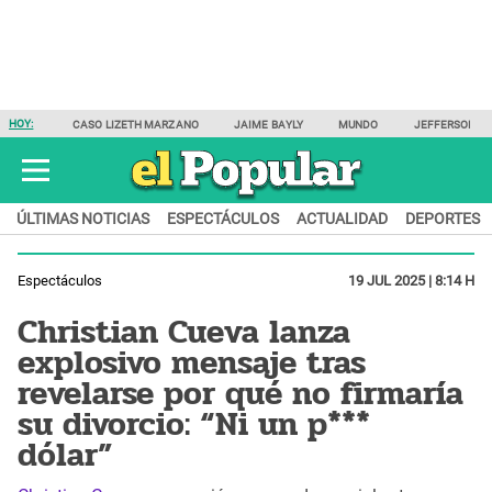
HOY:
CASO LIZETH MARZANO
JAIME BAYLY
MUNDO
JEFFERSON F
ÚLTIMAS NOTICIAS
ESPECTÁCULOS
ACTUALIDAD
DEPORTES
Espectáculos
19 JUL 2025 | 8:14 H
Christian Cueva lanza
explosivo mensaje tras
revelarse por qué no firmaría
su divorcio: “Ni un p***
dólar”