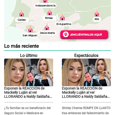
Lo más reciente
Lo último
Espectáculos
Exponen la REACCIÓN de
Exponen la REACCIÓN de
Mackeily Luján al ver
Mackeily Luján al ver
LLORANDO a Naldy Saldaña
LLORANDO a Naldy Saldaña
tras AGRESIÓN de director de
tras AGRESIÓN de director de
'La Bella Luz': Esto hizo
'La Bella Luz': Esto hizo
¿Tu familiar es un beneficiario del
Shirley Cherres ROMPE EN LLANTO
Seguro Social o Medicare en
tras enterarse del fallecimiento de