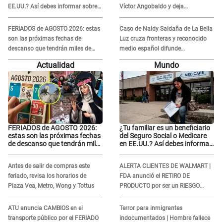
EE.UU.? Así debes informar sobre
Víctor Angobaldo y deja
su muerte para EVITAR COBROS
DESGARRADOR mensaje: "Mi
corazón está roto..."
FERIADOS de AGOSTO 2026: estas
Caso de Naldy Saldaña de La Bella
son las próximas fechas de
Luz cruza fronteras y reconocido
descanso que tendrán miles de
medio español difunde
peruanos
INDIGNANTE video: "Un hombre
Actualidad
Mundo
semicalvo que le dobla la edad"
FERIADOS de AGOSTO 2026:
¿Tu familiar es un beneficiario
estas son las próximas fechas
del Seguro Social o Medicare
de descanso que tendrán miles
en EE.UU.? Así debes informar
de peruanos
sobre su muerte para EVITAR
COBROS
Antes de salir de compras este
ALERTA CLIENTES DE WALMART |
feriado, revisa los horarios de
FDA anunció el RETIRO DE
Plaza Vea, Metro, Wong y Tottus
PRODUCTO por ser un RIESGO
MORTAL para consumidores: ¿Cuál
es?
ATU anuncia CAMBIOS en el
Terror para inmigrantes
transporte público por el FERIADO
indocumentados | Hombre fallece