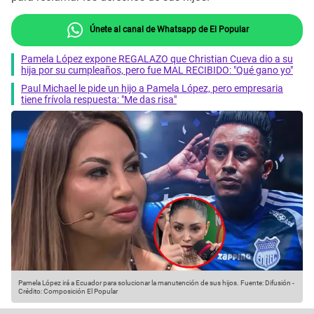
Únete al canal de Whatsapp de El Popular
Pamela López expone REGALAZO que Christian Cueva dio a su
hija por su cumpleaños, pero fue MAL RECIBIDO: "Qué gano yo"
Paul Michael le pide un hijo a Pamela López, pero empresaria
tiene frívola respuesta: "Me das risa"
Pamela López irá a Ecuador para solucionar la manutención de sus hijos.
Fuente: Difusión
-
Crédito: Composición El Popular