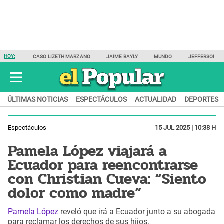
HOY:
CASO LIZETH MARZANO
JAIME BAYLY
MUNDO
JEFFERSON F
ÚLTIMAS NOTICIAS
ESPECTÁCULOS
ACTUALIDAD
DEPORTES
Espectáculos
15 JUL 2025 | 10:38 H
Pamela López viajará a
Ecuador para reencontrarse
con Christian Cueva: “Siento
dolor como madre”
Pamela López
reveló que irá a Ecuador junto a su abogada
para reclamar los derechos de sus hijos.