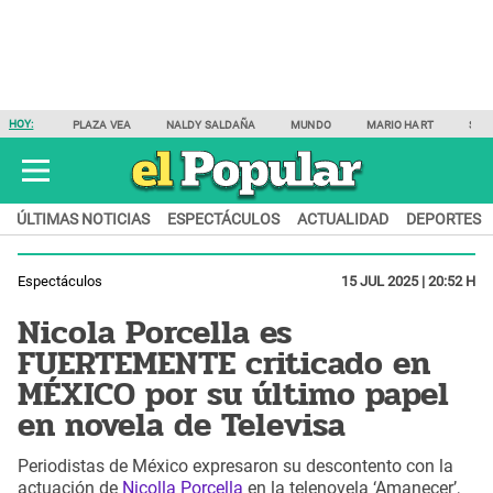
HOY:
PLAZA VEA
NALDY SALDAÑA
MUNDO
MARIO HART
SAM
ÚLTIMAS NOTICIAS
ESPECTÁCULOS
ACTUALIDAD
DEPORTES
Espectáculos
15 JUL 2025 | 20:52 H
Nicola Porcella es
FUERTEMENTE criticado en
MÉXICO por su último papel
en novela de Televisa
Periodistas de México expresaron su descontento con la
actuación de
Nicolla Porcella
en la telenovela ‘Amanecer’,