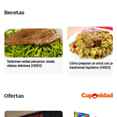
Recetas
Tallarines verdes peruanos: receta
Cómo preparar un arroz con poll
clásica deliciosa (VIDEO)
tradicional riquísimo (VIDEO)
Ofertas