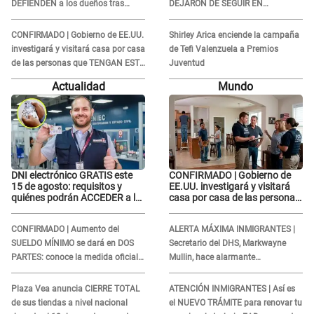
DEFIENDEN a los dueños tras
DEJARON DE SEGUIR EN
denuncia: “Nunca vimos nada...”
INSTAGRAM y él ANUNCIÓ SU
RENUNCIA A SU PODCAST
CONFIRMADO | Gobierno de EE.UU.
Shirley Arica enciende la campaña
investigará y visitará casa por casa
de Tefi Valenzuela a Premios
de las personas que TENGAN ESTE
Juventud
TRABAJO
Actualidad
Mundo
DNI electrónico GRATIS este
CONFIRMADO | Gobierno de
15 de agosto: requisitos y
EE.UU. investigará y visitará
quiénes podrán ACCEDER a la
casa por casa de las personas
campaña
que TENGAN ESTE TRABAJO
CONFIRMADO | Aumento del
ALERTA MÁXIMA INMIGRANTES |
SUELDO MÍNIMO se dará en DOS
Secretario del DHS, Markwayne
PARTES: conoce la medida oficial
Mullin, hace alarmante
del Ministerio de Economía
declaración: "Ahora vamos por
ellos"
Plaza Vea anuncia CIERRE TOTAL
ATENCIÓN INMIGRANTES | Así es
de sus tiendas a nivel nacional
el NUEVO TRÁMITE para renovar tu