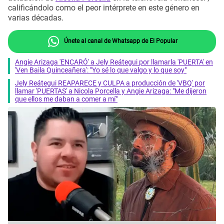
calificándolo como el peor intérprete en este género en
varias décadas.
Únete al canal de Whatsapp de El Popular
Angie Arizaga 'ENCARÓ' a Jely Reátegui por llamarla 'PUERTA' en
'Ven Baila Quinceañera': "Yo sé lo que valgo y lo que soy"
Jely Reátegui REAPARECE y CULPA a producción de 'VBQ' por
llamar 'PUERTAS' a Nicola Porcella y Angie Arizaga: "Me dijeron
que ellos me daban a comer a mí"