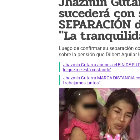
Jhazmín Gutar
sucederá con s
SEPARACIÓN de
"La tranquilida
Luego de confirmar su separación con
sobre la pensión que Dilbert Aguilar 
Jhazmín Gutarra anuncia el FIN DE SU RE
lo que me está costando"
Jhazmín Gutarra MARCA DISTANCIA con D
trabajamos juntos”