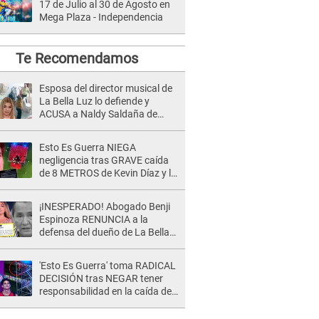
17 de Julio al 30 de Agosto en
Mega Plaza - Independencia
Te Recomendamos
Esposa del director musical de
La Bella Luz lo defiende y
ACUSA a Naldy Saldaña de
tener una relación con él y
otros integrantes
Esto Es Guerra NIEGA
negligencia tras GRAVE caída
de 8 METROS de Kevin Díaz y lo
SEÑALAN: "No adoptó la
postura correcta"
¡INESPERADO! Abogado Benji
Espinoza RENUNCIA a la
defensa del dueño de La Bella
Luz tras difusión de POLÉMICO
audio: "Nada que defender"
'Esto Es Guerra' toma RADICAL
DECISIÓN tras NEGAR tener
responsabilidad en la caída de
Kevin Díaz desde 8 metros de
altura