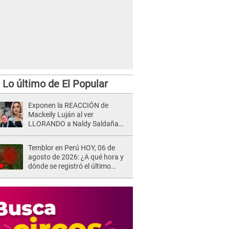
Lo último de El Popular
Exponen la REACCIÓN de
Mackeily Luján al ver
LLORANDO a Naldy Saldaña
tras AGRESIÓN de director de
'La Bella Luz': Esto hizo
Temblor en Perú HOY, 06 de
agosto de 2026: ¿A qué hora y
dónde se registró el último
sismo, según IGP?