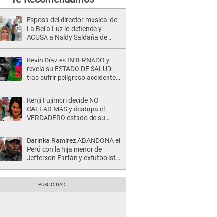
Esposa del director musical de
La Bella Luz lo defiende y
ACUSA a Naldy Saldaña de
tener una relación con él y
otros integrantes
Kevin Díaz es INTERNADO y
revela su ESTADO DE SALUD
tras sufrir peligroso accidente
en 'EEG' y caer desde altura de
ocho metros
Kenji Fujimori decide NO
CALLAR MÁS y destapa el
VERDADERO estado de su
relación familiar con Keiko
Fujimori: "Mi familia es Érika, mi
Darinka Ramírez ABANDONA el
suegra..."
Perú con la hija menor de
Jefferson Farfán y exfutbolista
REACCIONA: "A ti que..."