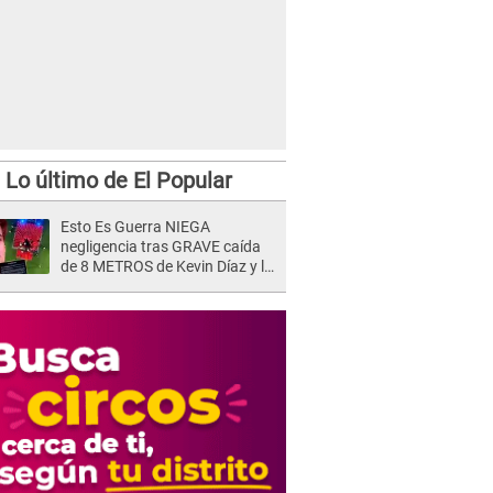
Lo último de El Popular
Esto Es Guerra NIEGA
negligencia tras GRAVE caída
de 8 METROS de Kevin Díaz y lo
SEÑALAN: "No adoptó la
postura correcta"