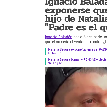
Ignacio Balad
exponerse que
hijo de Natal
"Padre es el qu
Ignacio Baladán
decidió dedicarle un
que él no sería el verdadero padre. ¿
Natalia Segura expone 'quién es el PADR
tu hijo..."
Natalia Segura toma IMPENSADA decisión 
"Put#$%"