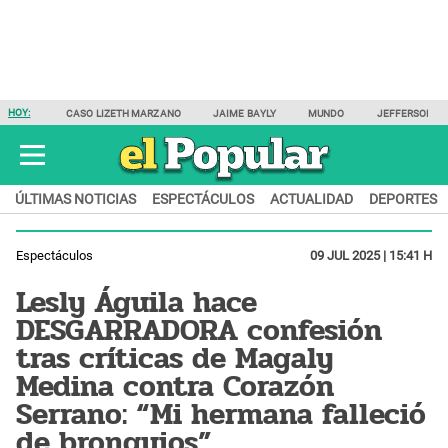
HOY:
CASO LIZETH MARZANO
JAIME BAYLY
MUNDO
JEFFERSON F
ÚLTIMAS NOTICIAS
ESPECTÁCULOS
ACTUALIDAD
DEPORTES
Espectáculos
09 JUL 2025 | 15:41 H
Lesly Águila hace
DESGARRADORA confesión
tras críticas de Magaly
Medina contra Corazón
Serrano: “Mi hermana falleció
de bronquios”