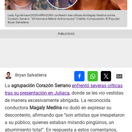
Lesly Águila hace DESGARRADORA confesión tras críticas de Magaly Medina contra
Corazón Serrano: “Mi hermana falleció de bronquios”
Crédito: Composición: El Popular/
Bryan Salvatierra
Bryan Salvatierra
La
agrupación Corazón Serrano
enfrentó severas críticas
tras su presentación en Juliaca
, donde se les vio vestidas
de manera excesivamente abrigada. La reconocida
conductora
Magaly Medina
no dudó en expresar su
descontento, afirmando que “son artistas que irrespetaron
a su público, quienes estaban mirando pingüinos, un
aburrimiento total”. En respuesta a estos comentarios,