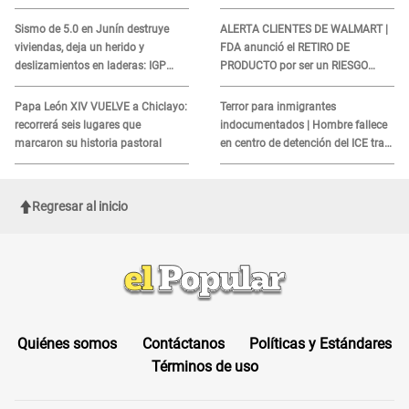
sismo, según IGP?
sobre su muerte para EVITAR
COBROS
Sismo de 5.0 en Junín destruye
ALERTA CLIENTES DE WALMART |
viviendas, deja un herido y
FDA anunció el RETIRO DE
deslizamientos en laderas: IGP
PRODUCTO por ser un RIESGO
alerta sobre posibles réplicas
MORTAL para consumidores: ¿Cuál
es?
Papa León XIV VUELVE a Chiclayo:
Terror para inmigrantes
recorrerá seis lugares que
indocumentados | Hombre fallece
marcaron su historia pastoral
en centro de detención del ICE tras
sufrir una "emergencia médica"
Regresar al inicio
Quiénes somos
Contáctanos
Políticas y Estándares
Términos de uso