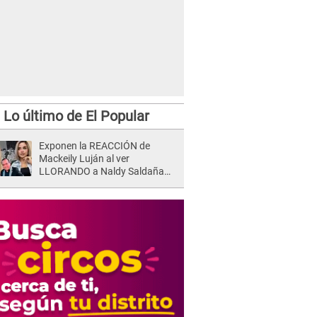
Lo último de El Popular
Exponen la REACCIÓN de
Mackeily Luján al ver
LLORANDO a Naldy Saldaña
tras AGRESIÓN de director de
'La Bella Luz': Esto hizo