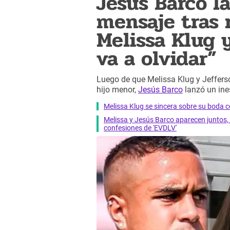
Jesús Barco l
mensaje tras 
Melissa Klug 
va a olvidar”
Luego de que Melissa Klug y Jeffers
hijo menor,
Jesús Barco
lanzó un in
Melissa Klug se sincera sobre su boda c
Melissa y Jesús Barco aparecen junto
confesiones de 'EVDLV'