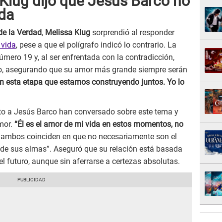
Klug dijo que Jesús Barco no
ida
 de la Verdad
,
Melissa Klug
sorprendió al responder
 vida
, pese a que el polígrafo indicó lo contrario. La
úmero 19 y, al ser enfrentada con la contradicción,
vivo, asegurando que su amor más grande siempre serán
 en esta etapa que estamos construyendo juntos. Yo lo
nto a Jesús Barco han conversado sobre este tema y
mor.
“Él es el amor de mi vida en estos momentos, no
ó, ambos coinciden en que no necesariamente son el
r de sus almas”. Aseguró que su relación está basada
 el futuro, aunque sin aferrarse a certezas absolutas.