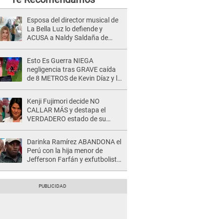
Esposa del director musical de
La Bella Luz lo defiende y
ACUSA a Naldy Saldaña de
tener una relación con él y
otros integrantes
Esto Es Guerra NIEGA
negligencia tras GRAVE caída
de 8 METROS de Kevin Díaz y lo
SEÑALAN: "No adoptó la
postura correcta"
Kenji Fujimori decide NO
CALLAR MÁS y destapa el
VERDADERO estado de su
relación familiar con Keiko
Fujimori: "Mi familia es Érika, mi
Darinka Ramírez ABANDONA el
suegra..."
Perú con la hija menor de
Jefferson Farfán y exfutbolista
REACCIONA: "A ti que..."