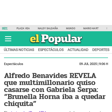
HOY:
PLAZA VEA
NALDY SALDAÑA
MUNDO
MARIO HART
SAM
ÚLTIMAS NOTICIAS
ESPECTÁCULOS
ACTUALIDAD
DEPORTES
Espectáculos
09 JUL 2025 | 9:06 H
Alfredo Benavides REVELA
que multimillonario quiso
casarse con Gabriela Serpa:
“Brunella Horna iba a quedar
chiquita”