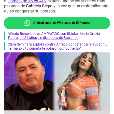
El
cómico de JB en ATV
expuso uno de los secretos más
privados de
Gabriela Serpa
y la vez que un multimillonario
quiso conquistar su corazón.
Únete al canal de Whatsapp de El Popular
Alfredo Benavides es AMPAYADO con tiktoker María Grazia
'Patito', de 21 años, en discoteca de Barranco
Clara Seminara explota contra Alfredo por defender a 'Yuca': “Tu
hermano y tu cuñada te botaron por borracho”