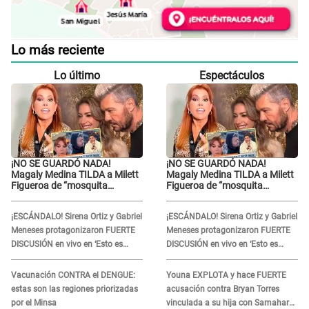
Lo más reciente
Lo último
Espectáculos
¡NO SE GUARDÓ NADA!
¡NO SE GUARDÓ NADA!
Magaly Medina TILDA a Milett
Magaly Medina TILDA a Milett
Figueroa de “mosquita
Figueroa de “mosquita
muerta” y cuestiona su
muerta” y cuestiona su
RECONCILIACIÓN con
RECONCILIACIÓN con
¡ESCÁNDALO! Sirena Ortiz y Gabriel
¡ESCÁNDALO! Sirena Ortiz y Gabriel
Marcelo Tinelli en TV argentina
Marcelo Tinelli en TV argentina
Meneses protagonizaron FUERTE
Meneses protagonizaron FUERTE
DISCUSIÓN en vivo en ‘Esto es
DISCUSIÓN en vivo en ‘Esto es
Guerra’: “Ya no quiero...”
Guerra’: “Ya no quiero...”
Vacunación CONTRA el DENGUE:
Youna EXPLOTA y hace FUERTE
estas son las regiones priorizadas
acusación contra Bryan Torres
por el Minsa
vinculada a su hija con Samahara