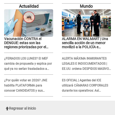
Lobatón: "Le volvió a..."
Actualidad
Mundo
Vacunación CONTRA el
ALARMA EN WALMART | Una
DENGUE: estas son las
sencilla acción de un menor
regiones priorizadas por el
movilizó a la POLICÍA e
Minsa
iniciaron una investigación por
lo hallado: ¿Qué ocurrió?
¿FERIADOS LOS LUNES? El MEF
ALERTA MÁXIMA INMIGRANTES
cambia de propuesta y explica por
LEGALES E INDOCUMENTADOS |
qué ya no serían trasladados a
EE.UU. ordena DESPIDOS MASIVOS
viernes
y DEPORTACIONES a estos
extranjeros
¿Por quién votar en 2026? JNE
ES OFICIAL | Agentes del ICE
habilita PLATAFORMA para
utilizará CÁMARAS CORPORALES
conocer CANDIDATOS y sus
durante los operativos: Así
propuestas
afectará a inmigrantes
Regresar al inicio