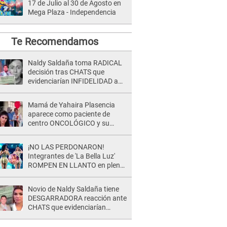
17 de Julio al 30 de Agosto en
Mega Plaza - Independencia
Te Recomendamos
Naldy Saldaña toma RADICAL
decisión tras CHATS que
evidenciarían INFIDELIDAD a
su novio con animador de 'La
Bella Luz': "Un día..."
Mamá de Yahaira Plasencia
aparece como paciente de
centro ONCOLÓGICO y su
hermano lanza DESGARRADOR
mensaje: "Hoy fue la última..."
¡NO LAS PERDONARON!
Integrantes de 'La Bella Luz'
ROMPEN EN LLANTO en pleno
concierto y reciben FUERTES
CRÍTICAS: “La víctima ...”
Novio de Naldy Saldaña tiene
DESGARRADORA reacción ante
CHATS que evidenciarían
INFIDELIDAD con animador de
'La Bella Luz': "Se puso..."