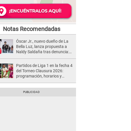
Notas Recomendadas
Óscar Jr., nuevo dueño de La
Bella Luz, lanza propuesta a
Naldy Saldaña tras denuncia:
“Va a haber otro tipo de ley”
Partidos de Liga 1 en la fecha 4
del Torneo Clausura 2026:
programación, horarios y
dónde ver