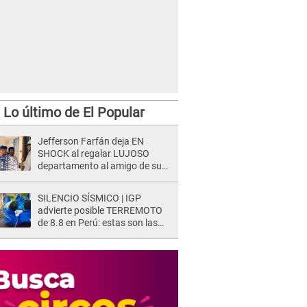
Lo último de El Popular
Jefferson Farfán deja EN
SHOCK al regalar LUJOSO
departamento al amigo de su
hijo y lo HUNDEN en redes: "A
su hija se lo negó"
SILENCIO SÍSMICO | IGP
advierte posible TERREMOTO
de 8.8 en Perú: estas son las
zonas más expuestas