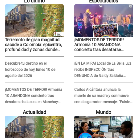
Lo último
Espectáculos
Terremoto de gran magnitud
¡MOMENTOS DE TERROR!
sacude a Colombia: epicentro,
Armonía 10 ABANDONA
profundidad y zonas donde
concierto tras desatarse
más se sintió
balacera en Manchay:
Exponen impactantes
Descubre tu destino en el
¡EN LA MIRA! Local de La Bella Luz
imágenes
horóscopo de hoy, lunes 10 de
recibe INSPECCIÓN tras
agosto del 2026
DENUNCIA de Naldy Saldaña
contra el exdirector César Sánchez
¡MOMENTOS DE TERROR! Armonía
Carlos Alcántara anuncia la
10 ABANDONA concierto tras
muerte de su madre y conmueve
desatarse balacera en Manchay:
con desgarrador mensaje: “Fuiste
Exponen impactantes imágenes
una gran mujer”
Actualidad
Mundo