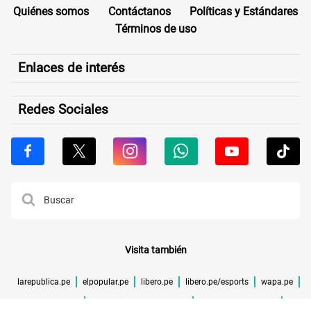
Quiénes somos
Contáctanos
Políticas y Estándares
Términos de uso
Enlaces de interés
Redes Sociales
Visita también
larepublica.pe
elpopular.pe
libero.pe
libero.pe/esports
wapa.pe
buenazo.pe
larepublica.pe/verificador
lrmas.larepublica.pe