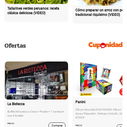
Tallarines verdes peruanos: receta
Cómo preparar un arroz con poll
clásica deliciosa (VIDEO)
tradicional riquísimo (VIDEO)
Ofertas
Panini
La Bistecca
Álbum Mundial 2026 PANINI: Álbum Tap
Buffet Almuerzo o Cena + Postre + 1 Ice tea en
dura o Paquetón. Delivery Incluido. ULTI
sus 4 locales
STOCK
PRECIO
Comprar
PRECIO