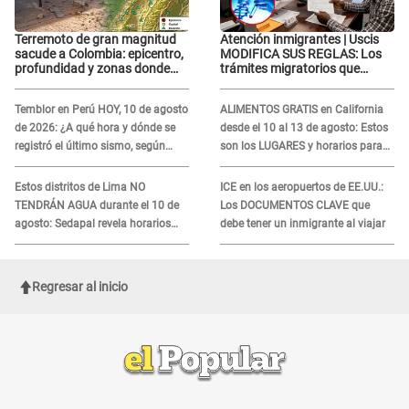
Terremoto de gran magnitud
Atención inmigrantes | Uscis
sacude a Colombia: epicentro,
MODIFICA SUS REGLAS: Los
profundidad y zonas donde
trámites migratorios que
más se sintió
podrían necesitar tu prueba de
ADN
Temblor en Perú HOY, 10 de agosto
ALIMENTOS GRATIS en California
de 2026: ¿A qué hora y dónde se
desde el 10 al 13 de agosto: Estos
registró el último sismo, según
son los LUGARES y horarios para
IGP?
recibir la ayuda
Estos distritos de Lima NO
ICE en los aeropuertos de EE.UU.:
TENDRÁN AGUA durante el 10 de
Los DOCUMENTOS CLAVE que
agosto: Sedapal revela horarios
debe tener un inmigrante al viajar
oficiales
Regresar al inicio