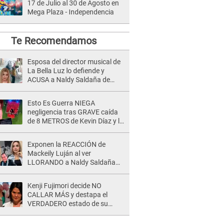
17 de Julio al 30 de Agosto en
Mega Plaza - Independencia
Te Recomendamos
Esposa del director musical de
La Bella Luz lo defiende y
ACUSA a Naldy Saldaña de
tener una relación con él y
otros integrantes
Esto Es Guerra NIEGA
negligencia tras GRAVE caída
de 8 METROS de Kevin Díaz y lo
SEÑALAN: "No adoptó la
postura correcta"
Exponen la REACCIÓN de
Mackeily Luján al ver
LLORANDO a Naldy Saldaña
tras AGRESIÓN de director de
'La Bella Luz': Esto hizo
Kenji Fujimori decide NO
CALLAR MÁS y destapa el
VERDADERO estado de su
relación familiar con Keiko
Fujimori: "Mi familia es Érika, mi