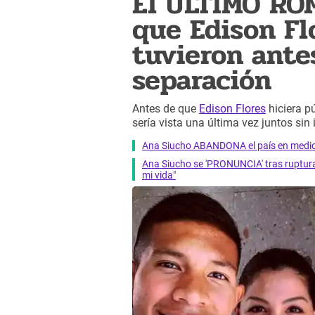
El ÚLTIMO RO
que Edison Fl
tuvieron ante
separación
Antes de que
Edison Flores
hiciera p
sería vista una última vez juntos sin 
Ana Siucho ABANDONA el país en medio 
Ana Siucho se 'PRONUNCIA' tras ruptura
mi vida"