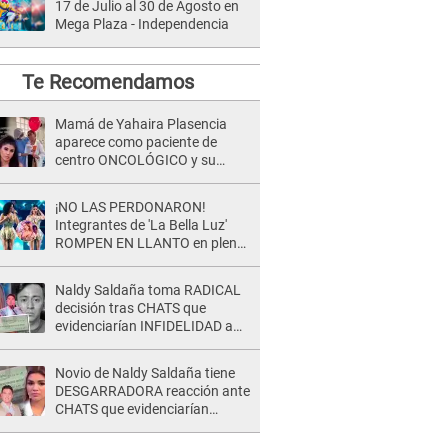
17 de Julio al 30 de Agosto en
Mega Plaza - Independencia
Te Recomendamos
Mamá de Yahaira Plasencia
aparece como paciente de
centro ONCOLÓGICO y su
hermano lanza DESGARRADOR
mensaje: "Hoy fue la última..."
¡NO LAS PERDONARON!
Integrantes de 'La Bella Luz'
ROMPEN EN LLANTO en pleno
concierto y reciben FUERTES
CRÍTICAS: “La víctima ...”
Naldy Saldaña toma RADICAL
decisión tras CHATS que
evidenciarían INFIDELIDAD a
su novio con animador de 'La
Bella Luz': "Un día..."
Novio de Naldy Saldaña tiene
DESGARRADORA reacción ante
CHATS que evidenciarían
INFIDELIDAD con animador de
'La Bella Luz': "Se puso..."