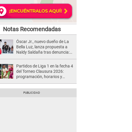
Notas Recomendadas
Óscar Jr., nuevo dueño de La
Bella Luz, lanza propuesta a
Naldy Saldaña tras denuncia:
“Va a haber otro tipo de ley”
Partidos de Liga 1 en la fecha 4
del Torneo Clausura 2026:
programación, horarios y
dónde ver