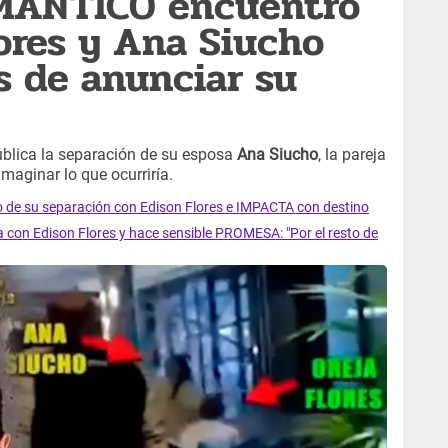
MÁNTICO encuentro
ores y Ana Siucho
s de anunciar su
ública la separación de su esposa
Ana Siucho
, la pareja
imaginar lo que ocurriría.
de su separación con Edison Flores e IMPACTA con destino
 con Edison Flores y hace sensible PROMESA: "Por el resto de