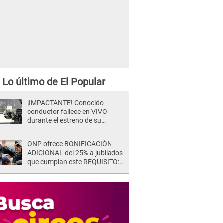
Lo último de El Popular
¡IMPACTANTE! Conocido
conductor fallece en VIVO
durante el estreno de su
NUEVO programa: así fueron
sus últimos segundos al aire
ONP ofrece BONIFICACIÓN
ADICIONAL del 25% a jubilados
que cumplan este REQUISITO:
revisa si accedes aquí