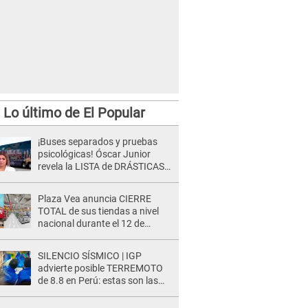
Lo último de El Popular
¡Buses separados y pruebas
psicológicas! Óscar Junior
revela la LISTA de DRÁSTICAS
medidas para prevenir acoso
en 'La Bella Luz' tras caso
Plaza Vea anuncia CIERRE
Naldy Saldaña
TOTAL de sus tiendas a nivel
nacional durante el 12 de
agosto por este MOTIVO
SILENCIO SÍSMICO | IGP
advierte posible TERREMOTO
de 8.8 en Perú: estas son las
zonas más expuestas