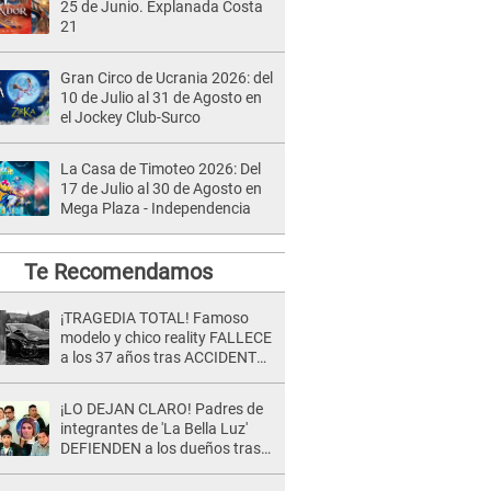
25 de Junio. Explanada Costa
21
Gran Circo de Ucrania 2026: del
10 de Julio al 31 de Agosto en
el Jockey Club-Surco
La Casa de Timoteo 2026: Del
17 de Julio al 30 de Agosto en
Mega Plaza - Independencia
Te Recomendamos
¡TRAGEDIA TOTAL! Famoso
modelo y chico reality FALLECE
a los 37 años tras ACCIDENTE
durante la grabación de un
comercial
¡LO DEJAN CLARO! Padres de
integrantes de 'La Bella Luz'
DEFIENDEN a los dueños tras
denuncia: “Nunca vimos
nada...”