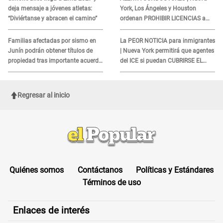
deja mensaje a jóvenes atletas:
York, Los Ángeles y Houston
“Diviértanse y abracen el camino”
ordenan PROHIBIR LICENCIAS a
quienes no presenten ESTE
DOCUMENTO
Familias afectadas por sismo en
La PEOR NOTICIA para inmigrantes
Junín podrán obtener títulos de
| Nueva York permitirá que agentes
propiedad tras importante acuerdo
del ICE si puedan CUBRIRSE EL
de Cofopri
ROSTRO
Regresar al inicio
Quiénes somos
Contáctanos
Políticas y Estándares
Términos de uso
Enlaces de interés