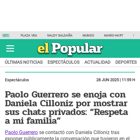
HOY:
PLAZA VEA
NALDY SALDAÑA
MUNDO
MARIO HART
SAM
ÚLTIMAS NOTICIAS
ESPECTÁCULOS
ACTUALIDAD
DEPORTES
Espectáculos
28 JUN 2025 | 11:59 H
Paolo Guerrero se enoja con
Daniela Cilloniz por mostrar
sus chats privados: “Respeta
a mi familia”
Paolo Guerrero
se contactó con Daniela Cilloniz tras
exponer públicamente la conversación que tuvieron en el