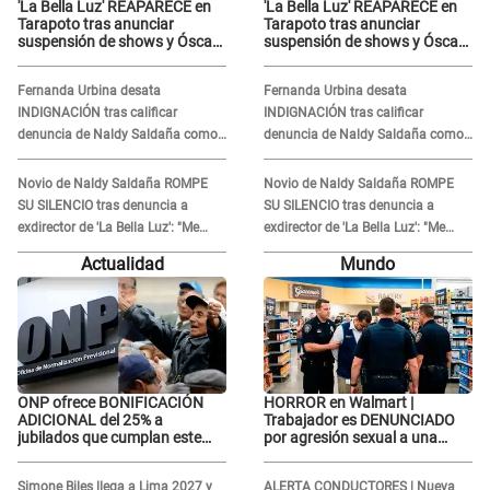
'La Bella Luz' REAPARECE en
'La Bella Luz' REAPARECE en
Tarapoto tras anunciar
Tarapoto tras anunciar
suspensión de shows y Óscar
suspensión de shows y Óscar
Junior se JUSTIFICA: "Por un
Junior se JUSTIFICA: "Por un
error no vamos a pagar todos"
error no vamos a pagar todos"
Fernanda Urbina desata
Fernanda Urbina desata
INDIGNACIÓN tras calificar
INDIGNACIÓN tras calificar
denuncia de Naldy Saldaña como
denuncia de Naldy Saldaña como
'acto bochornoso': "No es justo
'acto bochornoso': "No es justo
atacar a otra mujer"
atacar a otra mujer"
Novio de Naldy Saldaña ROMPE
Novio de Naldy Saldaña ROMPE
SU SILENCIO tras denuncia a
SU SILENCIO tras denuncia a
exdirector de 'La Bella Luz': "Me
exdirector de 'La Bella Luz': "Me
basta con que ella esté bien"
basta con que ella esté bien"
Actualidad
Mundo
ONP ofrece BONIFICACIÓN
HORROR en Walmart |
ADICIONAL del 25% a
Trabajador es DENUNCIADO
jubilados que cumplan este
por agresión sexual a una
REQUISITO: revisa si accedes
cliente y su respuesta
aquí
INDIGNÓ A TODOS
Simone Biles llega a Lima 2027 y
ALERTA CONDUCTORES | Nueva