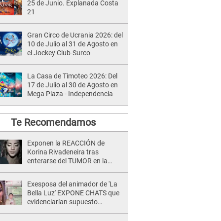
25 de Junio. Explanada Costa
21
Gran Circo de Ucrania 2026: del
10 de Julio al 31 de Agosto en
el Jockey Club-Surco
La Casa de Timoteo 2026: Del
17 de Julio al 30 de Agosto en
Mega Plaza - Independencia
Te Recomendamos
Exponen la REACCIÓN de
Korina Rivadeneira tras
enterarse del TUMOR en la
cabeza de Mario Hart: "Ella
estaba muy..."
Exesposa del animador de 'La
Bella Luz' EXPONE CHATS que
evidenciarían supuesto
romance clandestino con Naldy
Saldaña, pese a tener pareja