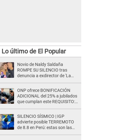
Lo último de El Popular
Novio de Naldy Saldaña
ROMPE SU SILENCIO tras
denuncia a exdirector de 'La
Bella Luz': "Me basta con que
ella esté bien"
ONP ofrece BONIFICACIÓN
ADICIONAL del 25% a jubilados
que cumplan este REQUISITO:
revisa si accedes aquí
SILENCIO SÍSMICO | IGP
advierte posible TERREMOTO
de 8.8 en Perú: estas son las
zonas más expuestas